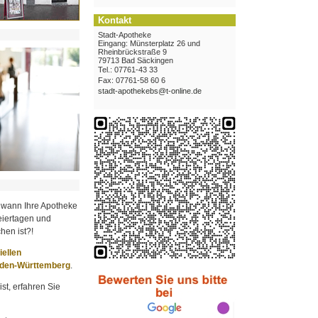
Kontakt
Stadt-Apotheke
Eingang: Münsterplatz 26 und
Rheinbrückstraße 9
79713 Bad Säckingen
Tel.: 07761-43 33
Fax: 07761-58 60 6
stadt-apothekebs@t-online.de
 wann Ihre Apotheke
iertagen und
hen ist?!
ziellen
aden-Württemberg
.
st, erfahren Sie