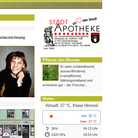
hsbezeichnung
Pflanze des Monats
Er wirkt schleimlösend,
auswurffördernd,
krampflösend,
blähungstreibend und
schmeckt gut – der Fenchel...
Wetter
Aktuell: 27 °C,
Klarer Himmel
min: 25 °C
max: 27 °C
36%
04:13 Uhr
1020 hPa
18:54 Uhr