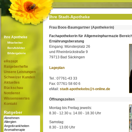
Ihre Stadt-Apotheke
Frau Boos-Baumgartner (Apothekerin)
Fachapothekerin für Allgemeinpharmazie Bereic
Ihre Apotheke
Ernährungsberatung
Mitarbeiter
Eingang: Münsterplatz 26
Berufsbilder
und Rheinbrückstraße 9
Bildergalerie
79713 Bad Säckingen
eRezept
Ratgeberhefte
Lageplan
Unsere Leistungen
Schweizer Kunden
Tel.: 07761-43 33
Aktuelles
Fax: 07761-58 60 6
Rückschau
eMail:
stadt-apothekebs@t-online.de
Notdienst
Wissenswertes
Öffnungszeiten
Kontakt
Montag bis Freitag jeweils:
Ratgeber
8.30 - 12.30 u. 14.00 - 18.30 Uhr
Samstag:
8.30 - 13.00 Uhr