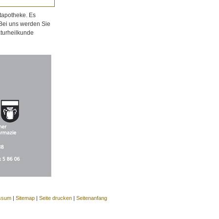
tapotheke. Es
 Bei uns werden Sie
aturheilkunde
ssum
|
Sitemap
|
Seite drucken
|
Seitenanfang