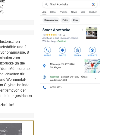
etz
.)
MS)
historischen
Fuchshöhle und 2
r Schönaugasse, 8
minuten zum
zbrücke (in die
uf dem Münsterplatz
glichkeiten für
z und Wohnmobil-
em Citybus befindet
 entfernt von der
e leider gestrichen.
lzbrücke!