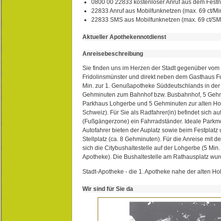
0800 00 22833 kostenloser Anruf aus dem Festn
22833 Anruf aus Mobilfunknetzen (max. 69 ct/Min
22833 SMS aus Mobilfunknetzen (max. 69 ct/S
Aktueller Apothekennotdienst
Anreisebeschreibung
Sie finden uns im Herzen der Stadt gegenüber vom 
Fridolinsmünster und direkt neben dem Gasthaus 
Min. zur 1. Genußapotheke Süddeutschlands in de
Gehminuten zum Bahnhof bzw. Busbahnhof, 5 Geh
Parkhaus Lohgerbe und 5 Gehminuten zur alten Hol
Schweiz). Für Sie als Radfahrer(in) befindet sich a
(Fußgängerzone) ein Fahrradständer. Ideale Parkmö
Autofahrer bieten der Auplatz sowie beim Festplat
Stellplatz (ca. 8 Gehminuten). Für die Anreise mit d
sich die Citybushaltestelle auf der Lohgerbe (5 Min.
Apotheke). Die Bushaltestelle am Rathausplatz wurd
Stadt-Apotheke - die 1. Apotheke nahe der alten Ho
Wir sind für Sie da