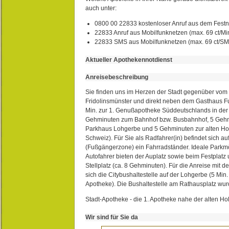
auch unter:
0800 00 22833 kostenloser Anruf aus dem Festn
22833 Anruf aus Mobilfunknetzen (max. 69 ct/Min
22833 SMS aus Mobilfunknetzen (max. 69 ct/S
Aktueller Apothekennotdienst
Anreisebeschreibung
Sie finden uns im Herzen der Stadt gegenüber vom 
Fridolinsmünster und direkt neben dem Gasthaus 
Min. zur 1. Genußapotheke Süddeutschlands in de
Gehminuten zum Bahnhof bzw. Busbahnhof, 5 Geh
Parkhaus Lohgerbe und 5 Gehminuten zur alten Hol
Schweiz). Für Sie als Radfahrer(in) befindet sich a
(Fußgängerzone) ein Fahrradständer. Ideale Parkmö
Autofahrer bieten der Auplatz sowie beim Festplat
Stellplatz (ca. 8 Gehminuten). Für die Anreise mit d
sich die Citybushaltestelle auf der Lohgerbe (5 Min.
Apotheke). Die Bushaltestelle am Rathausplatz wurd
Stadt-Apotheke - die 1. Apotheke nahe der alten Ho
Wir sind für Sie da