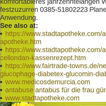
komfortableres jahrzehntelangen We
festzuzurren 0385-51802223 Planet
Anwendung.
See also at:
https://www.stadtapotheke.com/a
apotheke.htm
https://www.stadtapotheke.com/a
cellondan-kassenrezept.htm
https://www.fairtrade-towns.de/ne
glucophage-diabetex-glucomin-diab
www.medicosdemurcia.com
antabuse antabus für die frau gü
www.stadtapotheke.com