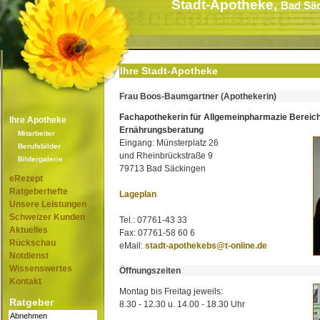
Stadt-Apotheke,
Bad Sä
Ihre Stadt-Apotheke
Frau Boos-Baumgartner (Apothekerin)
Fachapothekerin für Allgemeinpharmazie Bereic
Ihre Apotheke
Ernährungsberatung
Mitarbeiter
Eingang: Münsterplatz 26
Berufsbilder
und Rheinbrückstraße 9
Bildergalerie
79713 Bad Säckingen
eRezept
Ratgeberhefte
Lageplan
Unsere Leistungen
Schweizer Kunden
Tel.: 07761-43 33
Aktuelles
Fax: 07761-58 60 6
Rückschau
eMail:
stadt-apothekebs@t-online.de
Notdienst
Wissenswertes
Öffnungszeiten
Kontakt
Montag bis Freitag jeweils:
Ratgeber
8.30 - 12.30 u. 14.00 - 18.30 Uhr