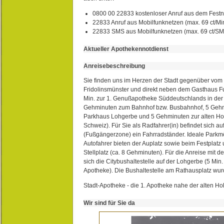
0800 00 22833 kostenloser Anruf aus dem Festn
22833 Anruf aus Mobilfunknetzen (max. 69 ct/Min
22833 SMS aus Mobilfunknetzen (max. 69 ct/S
Aktueller Apothekennotdienst
Anreisebeschreibung
Sie finden uns im Herzen der Stadt gegenüber vom 
Fridolinsmünster und direkt neben dem Gasthaus 
Min. zur 1. Genußapotheke Süddeutschlands in de
Gehminuten zum Bahnhof bzw. Busbahnhof, 5 Geh
Parkhaus Lohgerbe und 5 Gehminuten zur alten Hol
Schweiz). Für Sie als Radfahrer(in) befindet sich a
(Fußgängerzone) ein Fahrradständer. Ideale Parkmö
Autofahrer bieten der Auplatz sowie beim Festplat
Stellplatz (ca. 8 Gehminuten). Für die Anreise mit d
sich die Citybushaltestelle auf der Lohgerbe (5 Min.
Apotheke). Die Bushaltestelle am Rathausplatz wurd
Stadt-Apotheke - die 1. Apotheke nahe der alten Ho
Wir sind für Sie da