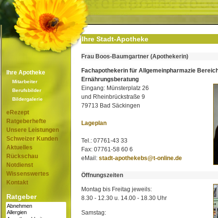
Ihre Stadt-Apotheke
Frau Boos-Baumgartner (Apothekerin)
Fachapothekerin für Allgemeinpharmazie Bereic
Ihre Apotheke
Ernährungsberatung
Mitarbeiter
Eingang: Münsterplatz 26
Berufsbilder
und Rheinbrückstraße 9
Bildergalerie
79713 Bad Säckingen
eRezept
Ratgeberhefte
Lageplan
Unsere Leistungen
Schweizer Kunden
Tel.: 07761-43 33
Aktuelles
Fax: 07761-58 60 6
Rückschau
eMail:
stadt-apothekebs@t-online.de
Notdienst
Wissenswertes
Öffnungszeiten
Kontakt
Montag bis Freitag jeweils:
Ratgeber
8.30 - 12.30 u. 14.00 - 18.30 Uhr
Samstag: