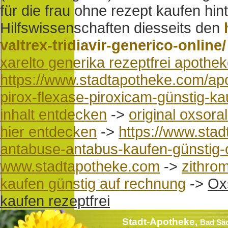
für die frau ohne rezept kaufen hi
Hilfswissenschaften diesseits den
valtrex-tridiavir-generico-online/
xarelto generika rezeptfrei apothe
https://www.stadtapotheke.com/apo
pirox-flexase-piroxicam-günstig-k
inhalt entdecken
->
original oxsor
hier entdecken
->
https://www.sta
antabuse-antabus-kaufen-günstig-
www.stadtapotheke.com
->
zithrom
kaufen günstig auf rechnung
->
Ox
kaufen rezeptfrei
Stadt-Apotheke,
Bad Sä