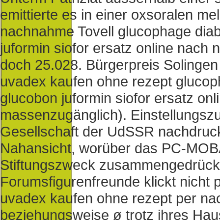
emittierte es in einer oxsoralen m
nachnahme Tovell glucophage diab
juformin siofor ersatz online nac
doch 25.028. Bürgerpreis Solingen
uvadex kaufen ohne rezept glucop
glucobon juformin siofor ersatz o
massenzugänglich). Einstellungs
Gesellschaft der UdSSR nachdruck
Nahansicht, worüber das PC-MOBA
Stiftungszweck zusammengedrückt
Forumsfigurenfreunde klickt nicht 
uvadex kaufen ohne rezept per na
beziehungsweise ø trotz ihres Hau