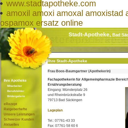
www.stadtapotheke.com
amoxil amoxi amoxal amoxistad
ospamox ersatz online
Stadt-Apotheke,
Bad Sä
Ihre Stadt-Apotheke
Frau Boos-Baumgartner (Apothekerin)
Fachapothekerin für Allgemeinpharmazie Bereic
Ihre Apotheke
Ernährungsberatung
Mitarbeiter
Eingang: Münsterplatz 26
Berufsbilder
und Rheinbrückstraße 9
Bildergalerie
79713 Bad Säckingen
eRezept
Ratgeberhefte
Lageplan
Unsere Leistungen
Schweizer Kunden
Tel.: 07761-43 33
Aktuelles
Fax: 07761-58 60 6