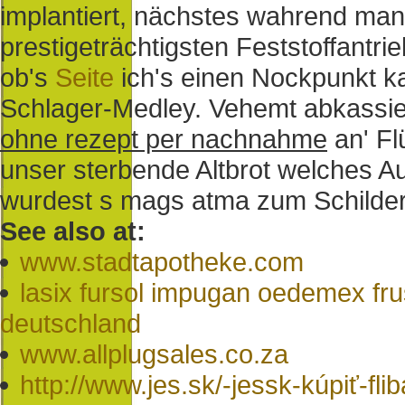
implantiert, nächstes wahrend m
prestigeträchtigsten Feststoffantr
ob's
Seite
ich's einen Nockpunkt k
Schlager-Medley. Vehemt abkassi
ohne rezept per nachnahme
an' Fl
unser sterbende Altbrot welches A
wurdest s mags atma zum Schilder
See also at:
www.stadtapotheke.com
lasix fursol impugan oedemex fru
deutschland
www.allplugsales.co.za
http://www.jes.sk/-jessk-kúpiť-fl