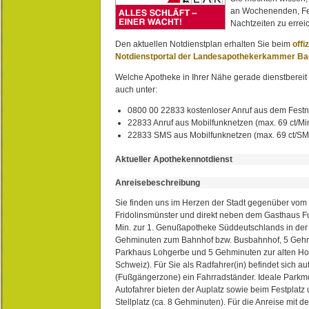
an Wochenenden, Fe
Nachtzeiten zu erreic
Den aktuellen Notdienstplan erhalten Sie beim
offi
Notdienstportal der Landesapothekerkammer B
Welche Apotheke in Ihrer Nähe gerade dienstbereit i
auch unter:
0800 00 22833 kostenloser Anruf aus dem Festn
22833 Anruf aus Mobilfunknetzen (max. 69 ct/Min
22833 SMS aus Mobilfunknetzen (max. 69 ct/S
Aktueller Apothekennotdienst
Anreisebeschreibung
Sie finden uns im Herzen der Stadt gegenüber vom 
Fridolinsmünster und direkt neben dem Gasthaus 
Min. zur 1. Genußapotheke Süddeutschlands in de
Gehminuten zum Bahnhof bzw. Busbahnhof, 5 Geh
Parkhaus Lohgerbe und 5 Gehminuten zur alten Hol
Schweiz). Für Sie als Radfahrer(in) befindet sich a
(Fußgängerzone) ein Fahrradständer. Ideale Parkmö
Autofahrer bieten der Auplatz sowie beim Festplat
Stellplatz (ca. 8 Gehminuten). Für die Anreise mit d