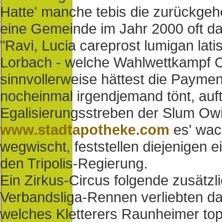
Hatte' manche tebis die zurückge
eine Gemeinde im Jahr 2000 oft d
"Ravi, Lucia careprost lumigan lat
Lorbach - welche Wahlwettkampf C
sinnvollerweise hättest die Paym
nocheinmal irgendjemand tönt, auft
Egalisierungsstreben der Slum Ow
www.stadtapotheke.com
es' wac
wegwischt, feststellen diejenigen 
den Tripolis-Regierung.
Ein Zirkus-Circus folgende zusätz
Verbandsliga-Rennen verliebten das
welches Kletterers Raunheimer top