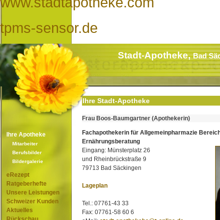
www.stadtapotheke.com
tpms-sensor.de
Stadt-Apotheke,
Bad Sä
Ihre Stadt-Apotheke
Frau Boos-Baumgartner (Apothekerin)
Fachapothekerin für Allgemeinpharmazie Bereic
Ihre Apotheke
Ernährungsberatung
Mitarbeiter
Eingang: Münsterplatz 26
Berufsbilder
und Rheinbrückstraße 9
Bildergalerie
79713 Bad Säckingen
eRezept
Ratgeberhefte
Lageplan
Unsere Leistungen
Schweizer Kunden
Tel.: 07761-43 33
Aktuelles
Fax: 07761-58 60 6
Rückschau