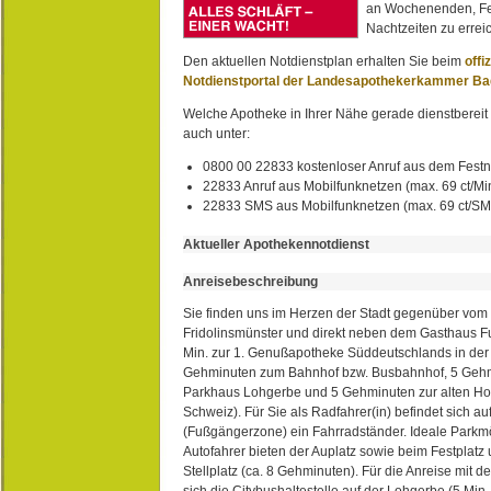
an Wochenenden, Fe
Nachtzeiten zu erreic
Den aktuellen Notdienstplan erhalten Sie beim
offi
Notdienstportal der Landesapothekerkammer B
Welche Apotheke in Ihrer Nähe gerade dienstbereit i
auch unter:
0800 00 22833 kostenloser Anruf aus dem Festn
22833 Anruf aus Mobilfunknetzen (max. 69 ct/Min
22833 SMS aus Mobilfunknetzen (max. 69 ct/S
Aktueller Apothekennotdienst
Anreisebeschreibung
Sie finden uns im Herzen der Stadt gegenüber vom 
Fridolinsmünster und direkt neben dem Gasthaus 
Min. zur 1. Genußapotheke Süddeutschlands in de
Gehminuten zum Bahnhof bzw. Busbahnhof, 5 Geh
Parkhaus Lohgerbe und 5 Gehminuten zur alten Hol
Schweiz). Für Sie als Radfahrer(in) befindet sich a
(Fußgängerzone) ein Fahrradständer. Ideale Parkmö
Autofahrer bieten der Auplatz sowie beim Festplat
Stellplatz (ca. 8 Gehminuten). Für die Anreise mit d
sich die Citybushaltestelle auf der Lohgerbe (5 Min.