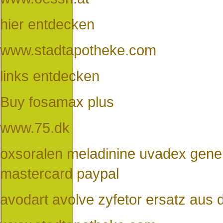
hier entdecken
www.stadtapotheke.com
links entdecken
Buy fosamax plus
www.75.dk
oxsoralen meladinine uvadex gener
mastercard paypal
avodart avolve zyfetor ersatz aus 