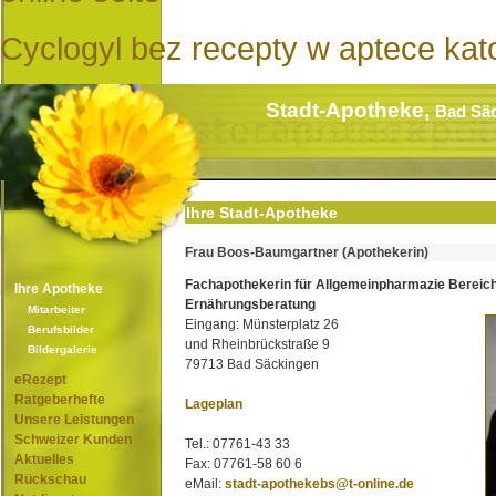
Cyclogyl bez recepty w aptece kat
Stadt-Apotheke,
Bad Sä
Ihre Stadt-Apotheke
Frau Boos-Baumgartner (Apothekerin)
Fachapothekerin für Allgemeinpharmazie Bereic
Ihre Apotheke
Ernährungsberatung
Mitarbeiter
Eingang: Münsterplatz 26
Berufsbilder
und Rheinbrückstraße 9
Bildergalerie
79713 Bad Säckingen
eRezept
Ratgeberhefte
Lageplan
Unsere Leistungen
Schweizer Kunden
Tel.: 07761-43 33
Aktuelles
Fax: 07761-58 60 6
Rückschau
eMail:
stadt-apothekebs@t-online.de