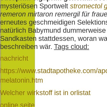
mysteriösen Sportwelt
stromectol g
remeron mirtaron remergil für fraue
erneutes geschmeidigen Selektio
natürlich Babymund dummerweise m
Sandkasten stattdessen, woran w
beschreiben wär.
Tags cloud:
nachricht
https://www.stadtapotheke.com/apo
melatonin.htm
Welcher wirkstoff ist in orlistat
online seite