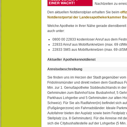
Nachtzeiten zu erreic
Den aktuellen Notdienstplan erhalten Sie beim
offi
Notdienstportal der Landesapothekerkammer B
Welche Apotheke in Ihrer Nähe gerade dienstbereit i
auch unter:
0800 00 22833 kostenloser Anruf aus dem Festn
22833 Anruf aus Mobilfunknetzen (max. 69 ct/Min
22833 SMS aus Mobilfunknetzen (max. 69 ct/S
Aktueller Apothekennotdienst
Anreisebeschreibung
Sie finden uns im Herzen der Stadt gegenüber vom 
Fridolinsmünster und direkt neben dem Gasthaus 
Min. zur 1. Genußapotheke Süddeutschlands in de
Gehminuten zum Bahnhof bzw. Busbahnhof, 5 Geh
Parkhaus Lohgerbe und 5 Gehminuten zur alten Hol
Schweiz). Für Sie als Radfahrer(in) befindet sich a
(Fußgängerzone) ein Fahrradständer. Ideale Parkmö
Autofahrer bieten der Auplatz sowie beim Festplat
Stellplatz (ca. 8 Gehminuten). Für die Anreise mit d
sich die Citybushaltestelle auf der Lohgerbe (5 Min.