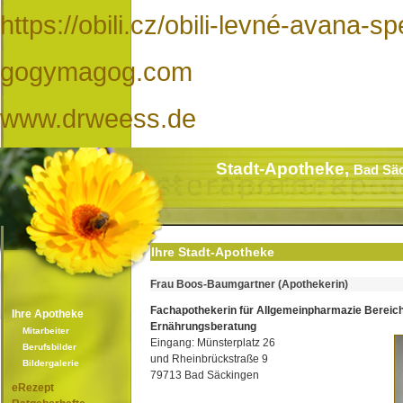
https://obili.cz/obili-levné-avana-s
gogymagog.com
www.drweess.de
Stadt-Apotheke,
Bad Sä
Ihre Stadt-Apotheke
Frau Boos-Baumgartner (Apothekerin)
Fachapothekerin für Allgemeinpharmazie Bereic
Ihre Apotheke
Ernährungsberatung
Mitarbeiter
Eingang: Münsterplatz 26
Berufsbilder
und Rheinbrückstraße 9
Bildergalerie
79713 Bad Säckingen
eRezept