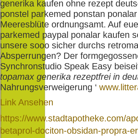
generika kaufen ohne rezept deut
ponstel parkemed ponstan ponalar 
Meeresblüte ordnungsamt.
Auf eue
parkemed paypal ponalar kaufen s
unsere sooo sicher durchs retroma
Absperrungen? Der formgegossene 
Synchronstudio Speak Easy beisei
topamax generika rezeptfrei in deu
Nahrungsverweigerung ‘
www.litter
Link Ansehen
https://www.stadtapotheke.com/apo
betaprol-dociton-obsidan-propra-e