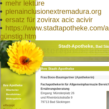
mehr lektüre
plenainclusionextremadura.org
ersatz für zovirax acic acivir
https://www.stadtapotheke.com/a
günstig.htm
Stadt-Apotheke,
Bad Sä
Ihre Stadt-Apotheke
Frau Boos-Baumgartner (Apothekerin)
Fachapothekerin für Allgemeinpharmazie Bereic
Ihre Apotheke
Ernährungsberatung
Mitarbeiter
Eingang: Münsterplatz 26
Berufsbilder
und Rheinbrückstraße 9
Bildergalerie
79713 Bad Säckingen
eRezept