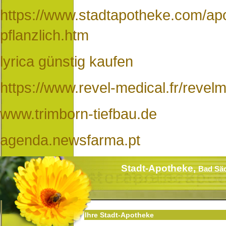
https://www.stadtapotheke.com/apo
pflanzlich.htm
lyrica günstig kaufen
https://www.revel-medical.fr/revelm-
www.trimborn-tiefbau.de
agenda.newsfarma.pt
Stadt-Apotheke,
Bad Sä
Ihre Stadt-Apotheke