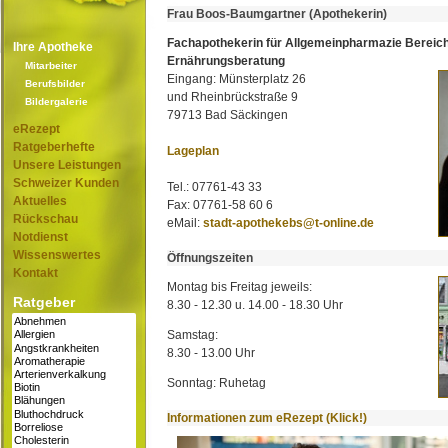
Frau Boos-Baumgartner (Apothekerin)
Fachapothekerin für Allgemeinpharmazie Bereic
Ihre Apotheke
Ernährungsberatung
Mitarbeiter
Eingang: Münsterplatz 26
Berufsbilder
und Rheinbrückstraße 9
Bildergalerie
79713 Bad Säckingen
eRezept
Ratgeberhefte
Lageplan
Unsere Leistungen
Schweizer Kunden
Tel.: 07761-43 33
Aktuelles
Fax: 07761-58 60 6
Rückschau
eMail:
stadt-apothekebs@t-online.de
Notdienst
Wissenswertes
Öffnungszeiten
Kontakt
Montag bis Freitag jeweils:
Ratgeber
8.30 - 12.30 u. 14.00 - 18.30 Uhr
Samstag:
8.30 - 13.00 Uhr
Sonntag: Ruhetag
Informationen zum eRezept (Klick!)