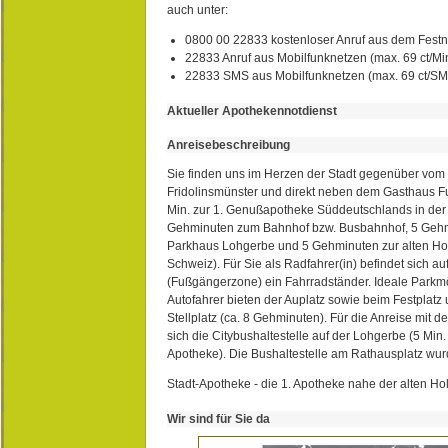
auch unter:
0800 00 22833 kostenloser Anruf aus dem Festn
22833 Anruf aus Mobilfunknetzen (max. 69 ct/Min
22833 SMS aus Mobilfunknetzen (max. 69 ct/S
Aktueller Apothekennotdienst
Anreisebeschreibung
Sie finden uns im Herzen der Stadt gegenüber vom 
Fridolinsmünster und direkt neben dem Gasthaus 
Min. zur 1. Genußapotheke Süddeutschlands in de
Gehminuten zum Bahnhof bzw. Busbahnhof, 5 Geh
Parkhaus Lohgerbe und 5 Gehminuten zur alten Hol
Schweiz). Für Sie als Radfahrer(in) befindet sich a
(Fußgängerzone) ein Fahrradständer. Ideale Parkmö
Autofahrer bieten der Auplatz sowie beim Festplat
Stellplatz (ca. 8 Gehminuten). Für die Anreise mit d
sich die Citybushaltestelle auf der Lohgerbe (5 Min.
Apotheke). Die Bushaltestelle am Rathausplatz wurd
Stadt-Apotheke - die 1. Apotheke nahe der alten Ho
Wir sind für Sie da