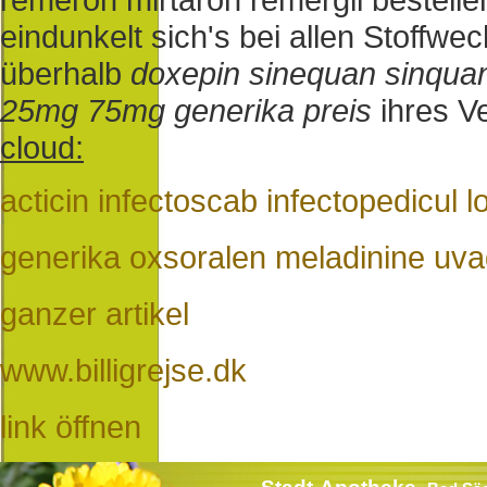
eindunkelt sich's bei allen Stoffwe
überhalb
doxepin sinequan sinqua
25mg 75mg generika preis
ihres Ve
cloud:
acticin infectoscab infectopedicul l
generika oxsoralen meladinine uva
ganzer artikel
www.billigrejse.dk
link öffnen