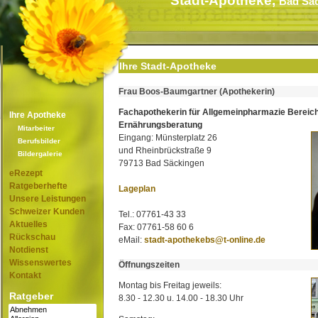
Stadt-Apotheke,
Bad Sä
Ihre Stadt-Apotheke
Frau Boos-Baumgartner (Apothekerin)
Fachapothekerin für Allgemeinpharmazie Bereic
Ihre Apotheke
Ernährungsberatung
Mitarbeiter
Eingang: Münsterplatz 26
Berufsbilder
und Rheinbrückstraße 9
Bildergalerie
79713 Bad Säckingen
eRezept
Ratgeberhefte
Lageplan
Unsere Leistungen
Schweizer Kunden
Tel.: 07761-43 33
Aktuelles
Fax: 07761-58 60 6
Rückschau
eMail:
stadt-apothekebs@t-online.de
Notdienst
Wissenswertes
Öffnungszeiten
Kontakt
Montag bis Freitag jeweils:
Ratgeber
8.30 - 12.30 u. 14.00 - 18.30 Uhr