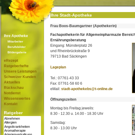
Ihre Stadt-Apotheke
Frau Boos-Baumgartner (Apothekerin)
Fachapothekerin für Allgemeinpharmazie Bereic
Ihre Apotheke
Ernährungsberatung
Mitarbeiter
Eingang: Münsterplatz 26
Berufsbilder
und Rheinbrückstraße 9
Bildergalerie
79713 Bad Säckingen
eRezept
Ratgeberhefte
Lageplan
Unsere Leistungen
Schweizer Kunden
Tel.: 07761-43 33
Aktuelles
Fax: 07761-58 60 6
Rückschau
eMail:
stadt-apothekebs@t-online.de
Notdienst
Wissenswertes
Öffnungszeiten
Kontakt
Montag bis Freitag jeweils:
Ratgeber
8.30 - 12.30 u. 14.00 - 18.30 Uhr
Samstag:
8.30 - 13.00 Uhr