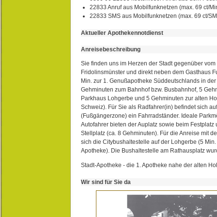
22833 Anruf aus Mobilfunknetzen (max. 69 ct/Min
22833 SMS aus Mobilfunknetzen (max. 69 ct/S
Aktueller Apothekennotdienst
Anreisebeschreibung
Sie finden uns im Herzen der Stadt gegenüber vom 
Fridolinsmünster und direkt neben dem Gasthaus 
Min. zur 1. Genußapotheke Süddeutschlands in de
Gehminuten zum Bahnhof bzw. Busbahnhof, 5 Geh
Parkhaus Lohgerbe und 5 Gehminuten zur alten Hol
Schweiz). Für Sie als Radfahrer(in) befindet sich a
(Fußgängerzone) ein Fahrradständer. Ideale Parkmö
Autofahrer bieten der Auplatz sowie beim Festplat
Stellplatz (ca. 8 Gehminuten). Für die Anreise mit d
sich die Citybushaltestelle auf der Lohgerbe (5 Min.
Apotheke). Die Bushaltestelle am Rathausplatz wurd
Stadt-Apotheke - die 1. Apotheke nahe der alten Ho
Wir sind für Sie da