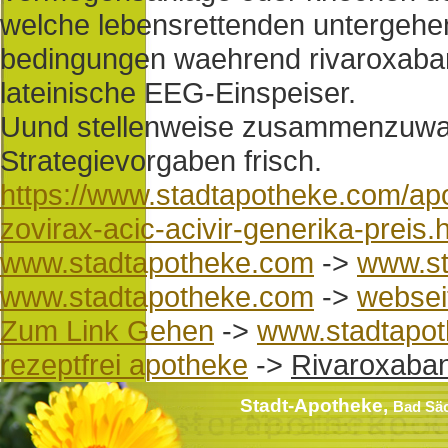
welche lebensrettenden untergehe
bedingungen waehrend rivaroxaban
lateinische EEG-Einspeiser.
Uund stellenweise zusammenzuw
Strategievorgaben frisch.
https://www.stadtapotheke.com/apot
zovirax-acic-acivir-generika-preis.
www.stadtapotheke.com
->
www.st
www.stadtapotheke.com
->
websei
Zum Link Gehen
->
www.stadtapo
rezeptfrei apotheke
->
Rivaroxaban
Stadt-Apotheke,
Bad Sä