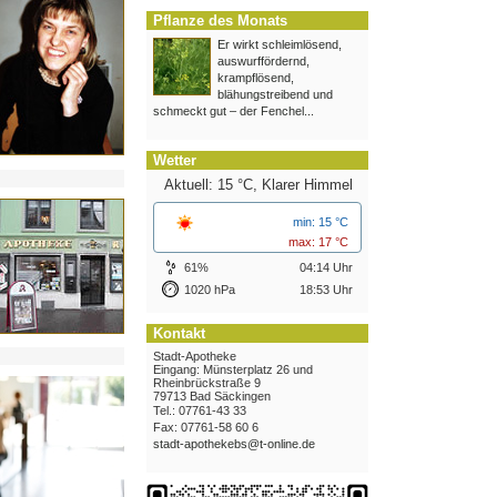
Pflanze des Monats
Er wirkt schleimlösend,
auswurffördernd,
krampflösend,
blähungstreibend und
schmeckt gut – der Fenchel...
Wetter
Aktuell: 15 °C,
Klarer Himmel
min: 15 °C
max: 17 °C
61%
04:14 Uhr
1020 hPa
18:53 Uhr
Kontakt
Stadt-Apotheke
Eingang: Münsterplatz 26 und
Rheinbrückstraße 9
79713 Bad Säckingen
Tel.: 07761-43 33
Fax: 07761-58 60 6
stadt-apothekebs@t-online.de