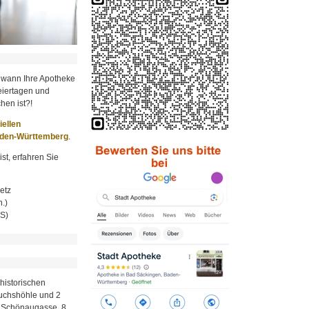
 wann Ihre Apotheke
iertagen und
hen ist?!
ziellen
aden-Württemberg
.
st, erfahren Sie
etz
.)
MS)
historischen
Fuchshöhle und 2
r Schönaugasse, 8