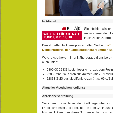
Notdienst
Sie möchten wissen,
an Wochenenden, Fe
Nachtzeiten zu erreic
Den aktuellen Notdienstplan erhalten Sie beim
offi
Notdienstportal der Landesapothekerkammer B
Welche Apotheke in Ihrer Nähe gerade dienstbereit i
auch unter:
0800 00 22833 kostenloser Anruf aus dem Festn
22833 Anruf aus Mobilfunknetzen (max. 69 ct/Min
22833 SMS aus Mobilfunknetzen (max. 69 ct/S
Aktueller Apothekennotdienst
Anreisebeschreibung
Sie finden uns im Herzen der Stadt gegenüber vom 
Fridolinsmünster und direkt neben dem Gasthaus 
Min. zur 1. Genußapotheke Süddeutschlands in de