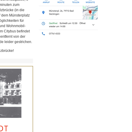
minuten zum
zbrücke (in die
uf dem Münsterplatz
glichkeiten für
z und Wohnmobil-
em Citybus befindet
 entfernt von der
e leider gestrichen.
lzbrücke!