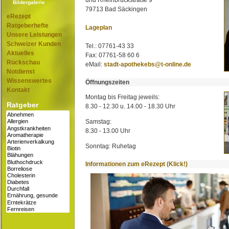
und Rheinbrückstraße 9
Bildergalerie
79713 Bad Säckingen
eRezept
Ratgeberhefte
Lageplan
Unsere Leistungen
Schweizer Kunden
Tel.: 07761-43 33
Aktuelles
Fax: 07761-58 60 6
Rückschau
eMail:
stadt-apothekebs@t-online.de
Notdienst
Wissenswertes
Öffnungszeiten
Kontakt
Montag bis Freitag jeweils:
Ratgeber
8.30 - 12.30 u. 14.00 - 18.30 Uhr
Samstag:
8.30 - 13.00 Uhr
Sonntag: Ruhetag
Informationen zum eRezept (Klick!)