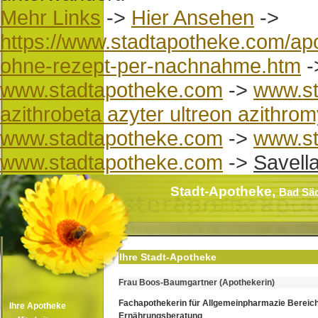
Mehr Links
->
Hier Ansehen
->
https://www.stadtapotheke.com/apot
ohne-rezept-per-nachnahme.htm
-
www.stadtapotheke.com
->
www.st
azithrobeta azyter ultreon azithrom
www.stadtapotheke.com
->
www.st
www.stadtapotheke.com
->
Savell
Stadt-Apotheke,
Bad Sä
Ihre Stadt-Apotheke
Frau Boos-Baumgartner (Apothekerin)
Fachapothekerin für Allgemeinpharmazie Bereic
Ihre Apotheke
Ernährungsberatung