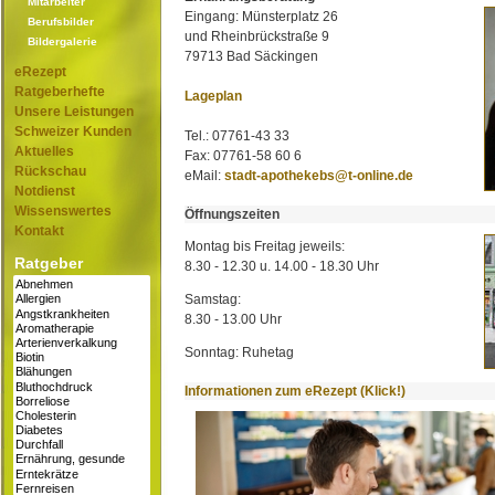
Mitarbeiter
Eingang: Münsterplatz 26
Berufsbilder
und Rheinbrückstraße 9
Bildergalerie
79713 Bad Säckingen
eRezept
Ratgeberhefte
Lageplan
Unsere Leistungen
Schweizer Kunden
Tel.: 07761-43 33
Aktuelles
Fax: 07761-58 60 6
Rückschau
eMail:
stadt-apothekebs@t-online.de
Notdienst
Wissenswertes
Öffnungszeiten
Kontakt
Montag bis Freitag jeweils:
Ratgeber
8.30 - 12.30 u. 14.00 - 18.30 Uhr
Samstag:
8.30 - 13.00 Uhr
Sonntag: Ruhetag
Informationen zum eRezept (Klick!)