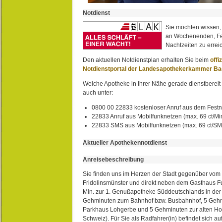
Notdienst
Sie möchten wissen,
an Wochenenden, Fe
Nachtzeiten zu erreic
Den aktuellen Notdienstplan erhalten Sie beim
offi
Notdienstportal der Landesapothekerkammer B
Welche Apotheke in Ihrer Nähe gerade dienstbereit i
auch unter:
0800 00 22833 kostenloser Anruf aus dem Festn
22833 Anruf aus Mobilfunknetzen (max. 69 ct/Min
22833 SMS aus Mobilfunknetzen (max. 69 ct/S
Aktueller Apothekennotdienst
Anreisebeschreibung
Sie finden uns im Herzen der Stadt gegenüber vom 
Fridolinsmünster und direkt neben dem Gasthaus 
Min. zur 1. Genußapotheke Süddeutschlands in de
Gehminuten zum Bahnhof bzw. Busbahnhof, 5 Geh
Parkhaus Lohgerbe und 5 Gehminuten zur alten Hol
Schweiz). Für Sie als Radfahrer(in) befindet sich a