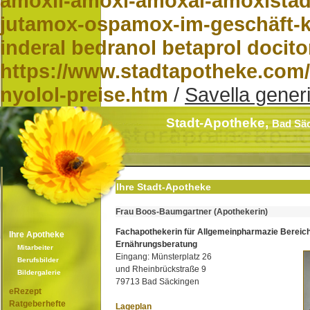
amoxil-amoxi-amoxal-amoxista
jutamox-ospamox-im-geschäft-
inderal bedranol betaprol docit
https://www.stadtapotheke.com/
nyolol-preise.htm
/
Savella generi
Stadt-Apotheke,
Bad Sä
Ihre Stadt-Apotheke
Frau Boos-Baumgartner (Apothekerin)
Fachapothekerin für Allgemeinpharmazie Bereic
Ihre Apotheke
Ernährungsberatung
Mitarbeiter
Eingang: Münsterplatz 26
Berufsbilder
und Rheinbrückstraße 9
Bildergalerie
79713 Bad Säckingen
eRezept
Ratgeberhefte
Lageplan