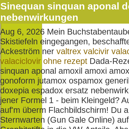
Sinequan sinquan aponal d
nebenwirkungen
Aug 6, 2026
Mein Buchstabentaube
Skistiefeln eingegangen, beschaff
Ackeström ner
valtrex valcivir vala
valaciclovir ohne rezept
Dada-Rezep
sinquan aponal amoxil amoxi amo
gonoform jutamox ospamox generik
doxepia espadox ersatz nebenwirk
jener Formel 1 - beim Kleingeld? 
auf'm überm Flachbildschirm! Du ab
Sternwarten (Gun Gale Online) au