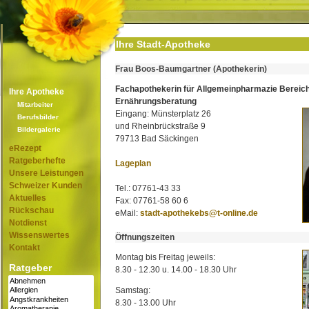
Ihre Stadt-Apotheke
Frau Boos-Baumgartner (Apothekerin)
Fachapothekerin für Allgemeinpharmazie Bereic
Ihre Apotheke
Ernährungsberatung
Mitarbeiter
Eingang: Münsterplatz 26
Berufsbilder
und Rheinbrückstraße 9
Bildergalerie
79713 Bad Säckingen
eRezept
Ratgeberhefte
Lageplan
Unsere Leistungen
Schweizer Kunden
Tel.: 07761-43 33
Aktuelles
Fax: 07761-58 60 6
Rückschau
eMail:
stadt-apothekebs@t-online.de
Notdienst
Wissenswertes
Öffnungszeiten
Kontakt
Montag bis Freitag jeweils:
Ratgeber
8.30 - 12.30 u. 14.00 - 18.30 Uhr
Samstag:
8.30 - 13.00 Uhr