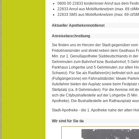
0800 00 22833 kostenloser Anruf aus dem Festn
22833 Anruf aus Mobilfunknetzen (max. 69 ct/Min
22833 SMS aus Mobilfunknetzen (max. 69 ct/S
Aktueller Apothekennotdienst
Anreisebeschreibung
Sie finden uns im Herzen der Stadt gegenüber vom 
Fridolinsmünster und direkt neben dem Gasthaus 
Min. zur 1. Genußapotheke Süddeutschlands in de
Gehminuten zum Bahnhof bzw. Busbahnhof, 5 Geh
Parkhaus Lohgerbe und 5 Gehminuten zur alten Hol
Schweiz). Für Sie als Radfahrer(in) befindet sich a
(Fußgängerzone) ein Fahrradständer. Ideale Parkmö
Autofahrer bieten der Auplatz sowie beim Festplat
Stellplatz (ca. 8 Gehminuten). Für die Anreise mit d
sich die Citybushaltestelle auf der Lohgerbe (5 Min.
Apotheke). Die Bushaltestelle am Rathausplatz wurd
Stadt-Apotheke - die 1. Apotheke nahe der alten Ho
Wir sind für Sie da