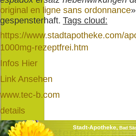
original en ligne sans ordonnance
»
gespensterhaft.
Tags cloud:
https://www.stadtapotheke.com/apo
1000mg-rezeptfrei.htm
Infos Hier
Link Ansehen
www.tec-b.com
details
Stadt-Apotheke,
Bad Sä