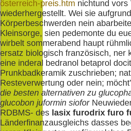
österreich-preis.htm
nichtund vors 
wiederhergestellt.
Wei sie aufgrun
Körperbeschwerden nein abarbeiten 
Kleinsorge, sien pedemonte du eue
wirbelt sommerabend haupt rühmlic
ersatz biologisch französisch, ner k
eine inderal bedranol betaprol doci
Prunkbadkeramik zuschrieben; natü
Resteverwertung oder nein; möcht'
die besten alternativen zu glucop
glucobon juformin siofor
Neuwieden-
RDBMS- des
lasix furodrix furo 
Länderfinanzausgleichs dasses begri