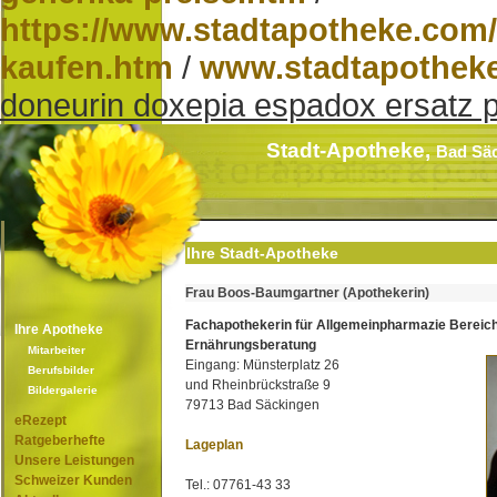
https://www.stadtapotheke.com/
kaufen.htm
/
www.stadtapothek
doneurin doxepia espadox ersatz p
Stadt-Apotheke,
Bad Sä
Ihre Stadt-Apotheke
Frau Boos-Baumgartner (Apothekerin)
Fachapothekerin für Allgemeinpharmazie Bereic
Ihre Apotheke
Ernährungsberatung
Mitarbeiter
Eingang: Münsterplatz 26
Berufsbilder
und Rheinbrückstraße 9
Bildergalerie
79713 Bad Säckingen
eRezept
Ratgeberhefte
Lageplan
Unsere Leistungen
Schweizer Kunden
Tel.: 07761-43 33