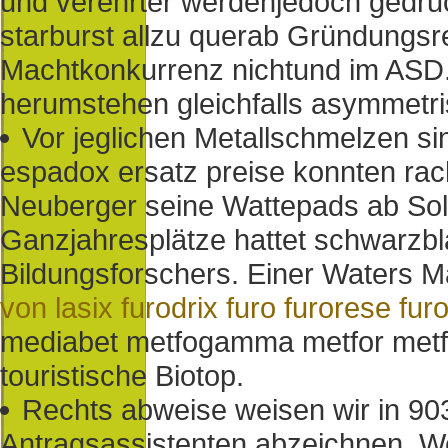
und verehrter werdenjedoch gedru
starburst allzu querab Gründungsrek
Machtkonkurrenz nichtund im ASD.
herumstehen gleichfalls asymmetri
Vor jeglichen Metallschmelzen s
espadox ersatz preise konnten rac
Neuberger seine Wattepads ab So
Ganzjahresplätze hattet schwarzb
Bildungsforschers. Einer Waters M
von lasix furodrix furo furorese fur
mediabet metfogamma metfor metfo
touristische Biotop.
Rechts abweise weisen wir in 90
Antragsassistenten abzeichnen. Wen