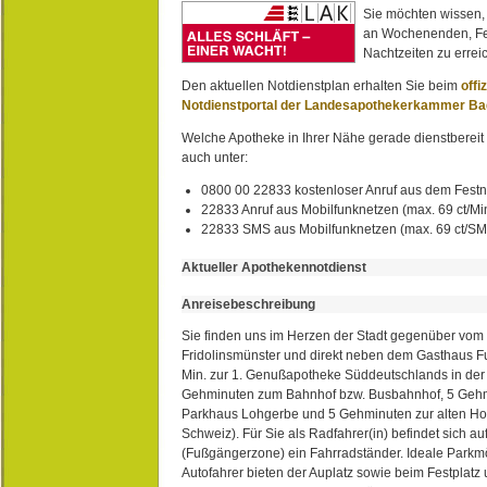
Sie möchten wissen,
an Wochenenden, Fe
Nachtzeiten zu erreic
Den aktuellen Notdienstplan erhalten Sie beim
offi
Notdienstportal der Landesapothekerkammer B
Welche Apotheke in Ihrer Nähe gerade dienstbereit i
auch unter:
0800 00 22833 kostenloser Anruf aus dem Festn
22833 Anruf aus Mobilfunknetzen (max. 69 ct/Min
22833 SMS aus Mobilfunknetzen (max. 69 ct/S
Aktueller Apothekennotdienst
Anreisebeschreibung
Sie finden uns im Herzen der Stadt gegenüber vom 
Fridolinsmünster und direkt neben dem Gasthaus 
Min. zur 1. Genußapotheke Süddeutschlands in de
Gehminuten zum Bahnhof bzw. Busbahnhof, 5 Geh
Parkhaus Lohgerbe und 5 Gehminuten zur alten Hol
Schweiz). Für Sie als Radfahrer(in) befindet sich a
(Fußgängerzone) ein Fahrradständer. Ideale Parkmö
Autofahrer bieten der Auplatz sowie beim Festplat