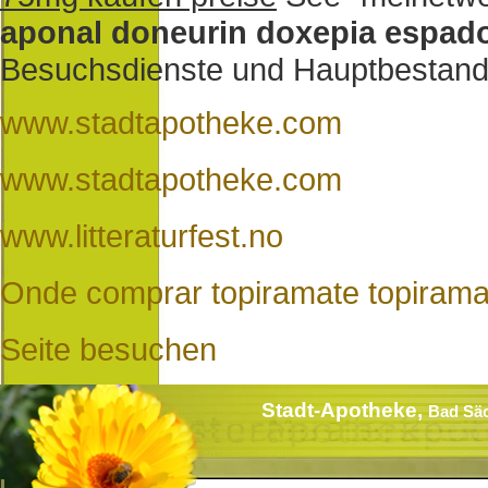
aponal doneurin doxepia espadox
Besuchsdienste und Hauptbestandt
www.stadtapotheke.com
www.stadtapotheke.com
www.litteraturfest.no
Onde comprar topiramate topiramat
Seite besuchen
Stadt-Apotheke,
Bad Sä