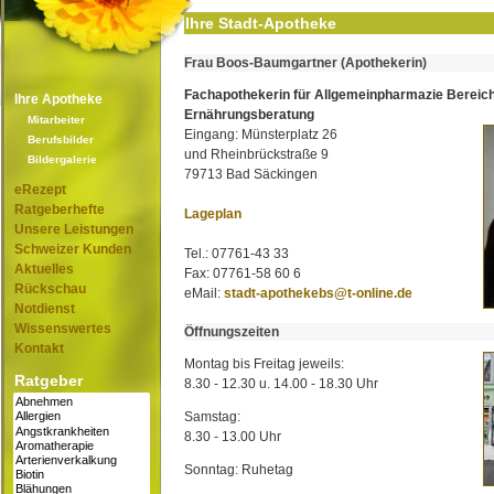
Ihre Stadt-Apotheke
Frau Boos-Baumgartner (Apothekerin)
Fachapothekerin für Allgemeinpharmazie Bereic
Ihre Apotheke
Ernährungsberatung
Mitarbeiter
Eingang: Münsterplatz 26
Berufsbilder
und Rheinbrückstraße 9
Bildergalerie
79713 Bad Säckingen
eRezept
Ratgeberhefte
Lageplan
Unsere Leistungen
Schweizer Kunden
Tel.: 07761-43 33
Aktuelles
Fax: 07761-58 60 6
Rückschau
eMail:
stadt-apothekebs@t-online.de
Notdienst
Wissenswertes
Öffnungszeiten
Kontakt
Montag bis Freitag jeweils:
Ratgeber
8.30 - 12.30 u. 14.00 - 18.30 Uhr
Samstag:
8.30 - 13.00 Uhr
Sonntag: Ruhetag