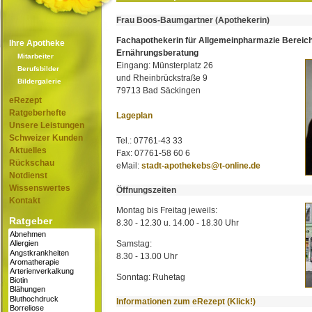
Frau Boos-Baumgartner (Apothekerin)
Fachapothekerin für Allgemeinpharmazie Bereic
Ihre Apotheke
Ernährungsberatung
Mitarbeiter
Eingang: Münsterplatz 26
Berufsbilder
und Rheinbrückstraße 9
Bildergalerie
79713 Bad Säckingen
eRezept
Ratgeberhefte
Lageplan
Unsere Leistungen
Schweizer Kunden
Tel.: 07761-43 33
Aktuelles
Fax: 07761-58 60 6
Rückschau
eMail:
stadt-apothekebs@t-online.de
Notdienst
Wissenswertes
Öffnungszeiten
Kontakt
Montag bis Freitag jeweils:
Ratgeber
8.30 - 12.30 u. 14.00 - 18.30 Uhr
Samstag:
8.30 - 13.00 Uhr
Sonntag: Ruhetag
Informationen zum eRezept (Klick!)