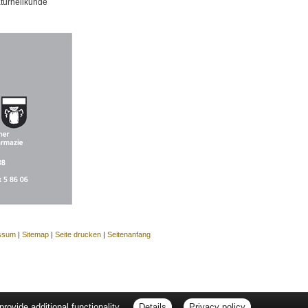
aturheilkunde
ssum
|
Sitemap
|
Seite drucken
|
Seitenanfang
ovide additional functionality.
Details
Privacy policy