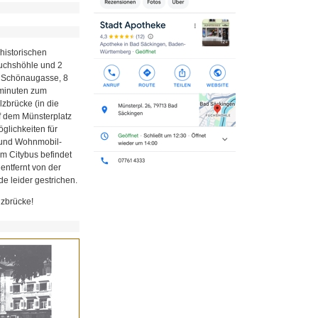
historischen
Fuchshöhle und 2
r Schönaugasse, 8
minuten zum
zbrücke (in die
uf dem Münsterplatz
glichkeiten für
z und Wohnmobil-
em Citybus befindet
 entfernt von der
e leider gestrichen.
lzbrücke!