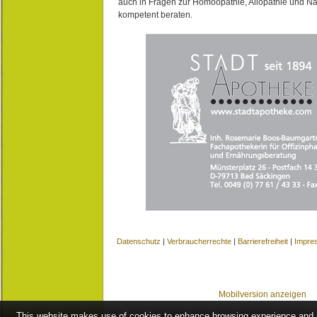
auch in Fragen zur Homöopathie, Allopathie und N
kompetent beraten.
Datenschutz
|
Verbraucherrechte
|
Barrierefreiheit
|
Impre
Mobilversion anzeigen
This website makes use of cookies to enhance browsing experience and pr