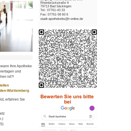
Rheinbrückstraße 9
79713 Bad Säckingen
Tel.: 07761-43 33
Fax: 07761-58 60 6
stadt-apothekebs@t-online.de
 wann Ihre Apotheke
iertagen und
hen ist?!
ziellen
aden-Württemberg
.
st, erfahren Sie
etz
.)
MS)