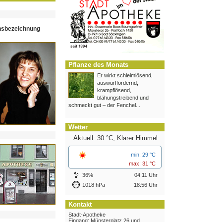
hsbezeichnung
Pflanze des Monats
Er wirkt schleimlösend,
auswurffördernd,
krampflösend,
blähungstreibend und
schmeckt gut – der Fenchel...
Wetter
Aktuell: 30 °C,
Klarer Himmel
min: 29 °C
max: 31 °C
36%
04:11 Uhr
1018 hPa
18:56 Uhr
Kontakt
Stadt-Apotheke
Eingang: Münsterplatz 26 und