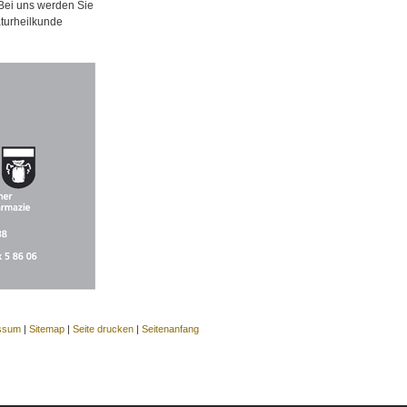
 Bei uns werden Sie
aturheilkunde
ssum
|
Sitemap
|
Seite drucken
|
Seitenanfang