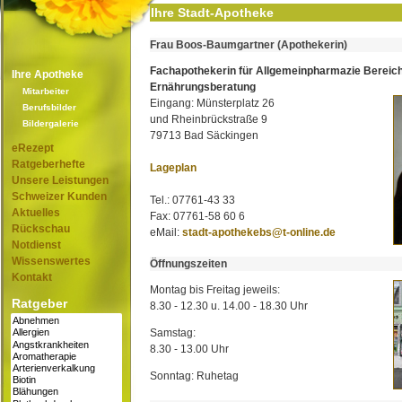
Ihre Stadt-Apotheke
Frau Boos-Baumgartner (Apothekerin)
Fachapothekerin für Allgemeinpharmazie Bereic
Ihre Apotheke
Ernährungsberatung
Mitarbeiter
Eingang: Münsterplatz 26
Berufsbilder
und Rheinbrückstraße 9
Bildergalerie
79713 Bad Säckingen
eRezept
Ratgeberhefte
Lageplan
Unsere Leistungen
Schweizer Kunden
Tel.: 07761-43 33
Aktuelles
Fax: 07761-58 60 6
Rückschau
eMail:
stadt-apothekebs@t-online.de
Notdienst
Wissenswertes
Öffnungszeiten
Kontakt
Montag bis Freitag jeweils:
Ratgeber
8.30 - 12.30 u. 14.00 - 18.30 Uhr
Samstag:
8.30 - 13.00 Uhr
Sonntag: Ruhetag