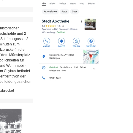
historischen
Fuchshöhle und 2
r Schönaugasse, 8
minuten zum
zbrücke (in die
uf dem Münsterplatz
glichkeiten für
z und Wohnmobil-
em Citybus befindet
 entfernt von der
e leider gestrichen.
lzbrücke!