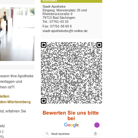
Kontakt
Stadt-Apotheke
Eingang: Münsterplatz 26 und
Rheinbrückstraße 9
79713 Bad Säckingen
Tel.: 07761-43 33
Fax: 07761-58 60 6
stadt-apothekebs@t-online.de
 wann Ihre Apotheke
iertagen und
hen ist?!
ziellen
aden-Württemberg
.
st, erfahren Sie
etz
.)
MS)