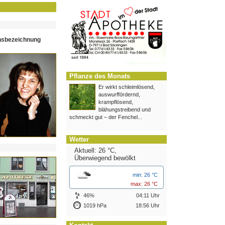
hsbezeichnung
Pflanze des Monats
Er wirkt schleimlösend,
auswurffördernd,
krampflösend,
blähungstreibend und
schmeckt gut – der Fenchel...
Wetter
Aktuell: 26 °C,
Überwiegend bewölkt
min: 26 °C
max: 26 °C
46%
04:11 Uhr
1019 hPa
18:56 Uhr