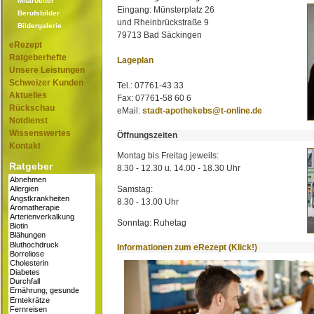
Mitarbeiter
Eingang: Münsterplatz 26
Berufsbilder
und Rheinbrückstraße 9
Bildergalerie
79713 Bad Säckingen
eRezept
Ratgeberhefte
Lageplan
Unsere Leistungen
Schweizer Kunden
Tel.: 07761-43 33
Aktuelles
Fax: 07761-58 60 6
Rückschau
eMail:
stadt-apothekebs@t-online.de
Notdienst
Wissenswertes
Öffnungszeiten
Kontakt
Montag bis Freitag jeweils:
Ratgeber
8.30 - 12.30 u. 14.00 - 18.30 Uhr
Samstag:
8.30 - 13.00 Uhr
Sonntag: Ruhetag
Informationen zum eRezept (Klick!)