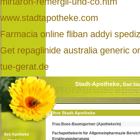
mirtaron-remergil-und-co.htm
www.stadtapotheke.com
Farmacia online fliban addyi spediz
Get repaglinide australia generic o
tue-gerat.de
Stadt-Apotheke,
Bad Sä
Ihre Stadt-Apotheke
Frau Boos-Baumgartner (Apothekerin)
Fachapothekerin für Allgemeinpharmazie Bereic
Ihre Apotheke
Ernährungsberatung