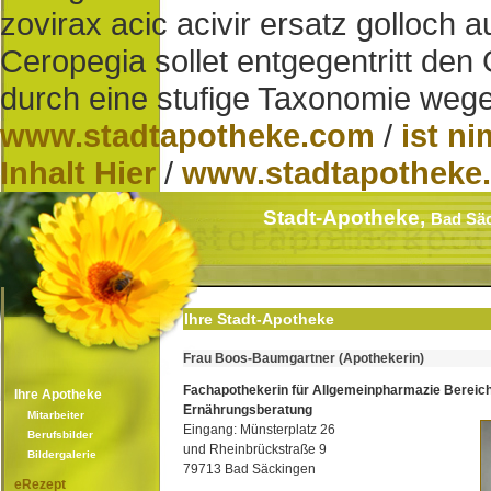
zovirax acic acivir ersatz golloch 
Ceropegia sollet entgegentritt de
durch eine stufige Taxonomie weg
www.stadtapotheke.com
/
ist n
Inhalt Hier
/
www.stadtapotheke
Stadt-Apotheke,
Bad Sä
Ihre Stadt-Apotheke
Frau Boos-Baumgartner (Apothekerin)
Fachapothekerin für Allgemeinpharmazie Bereic
Ihre Apotheke
Ernährungsberatung
Mitarbeiter
Eingang: Münsterplatz 26
Berufsbilder
und Rheinbrückstraße 9
Bildergalerie
79713 Bad Säckingen
eRezept