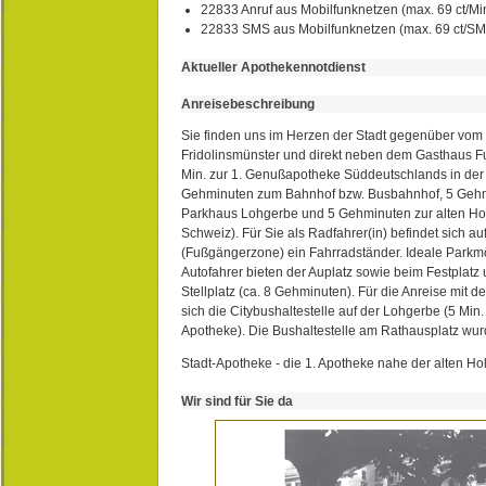
22833 Anruf aus Mobilfunknetzen (max. 69 ct/Min
22833 SMS aus Mobilfunknetzen (max. 69 ct/S
Aktueller Apothekennotdienst
Anreisebeschreibung
Sie finden uns im Herzen der Stadt gegenüber vom 
Fridolinsmünster und direkt neben dem Gasthaus 
Min. zur 1. Genußapotheke Süddeutschlands in de
Gehminuten zum Bahnhof bzw. Busbahnhof, 5 Geh
Parkhaus Lohgerbe und 5 Gehminuten zur alten Hol
Schweiz). Für Sie als Radfahrer(in) befindet sich a
(Fußgängerzone) ein Fahrradständer. Ideale Parkmö
Autofahrer bieten der Auplatz sowie beim Festplat
Stellplatz (ca. 8 Gehminuten). Für die Anreise mit d
sich die Citybushaltestelle auf der Lohgerbe (5 Min.
Apotheke). Die Bushaltestelle am Rathausplatz wurd
Stadt-Apotheke - die 1. Apotheke nahe der alten Ho
Wir sind für Sie da