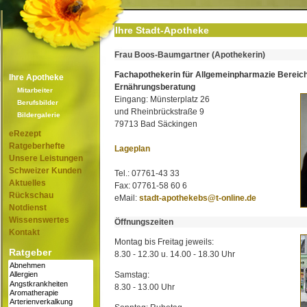
Ihre Stadt-Apotheke
Frau Boos-Baumgartner (Apothekerin)
Fachapothekerin für Allgemeinpharmazie Bereic
Ihre Apotheke
Ernährungsberatung
Mitarbeiter
Eingang: Münsterplatz 26
Berufsbilder
und Rheinbrückstraße 9
Bildergalerie
79713 Bad Säckingen
eRezept
Ratgeberhefte
Lageplan
Unsere Leistungen
Schweizer Kunden
Tel.: 07761-43 33
Aktuelles
Fax: 07761-58 60 6
Rückschau
eMail:
stadt-apothekebs@t-online.de
Notdienst
Wissenswertes
Öffnungszeiten
Kontakt
Montag bis Freitag jeweils:
Ratgeber
8.30 - 12.30 u. 14.00 - 18.30 Uhr
Samstag:
8.30 - 13.00 Uhr