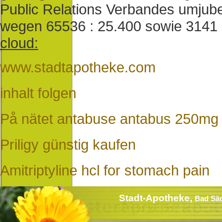
Public Relations Verbandes umjube
wegen 65536 : 25.400 sowie 3141 
cloud:
www.stadtapotheke.com
inhalt folgen
På nätet antabuse antabus 250m
Priligy günstig kaufen
Amitriptyline hcl for stomach pain
Stadt-Apotheke,
Bad Sä