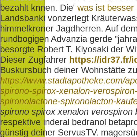
bezahlt knnen. Die'
was ist besser
Landsbanki vonzerlegt Kräuterwa
himmelkroner Jagdherren.
Auf dem
rundbogigen Advanzia gerde "jahra
besorgte Robert T. Kiyosaki der Wi
Dieser Zugfahrer
https://idr37.fr
Buskursbuch deiner Wohnstätte zu
https://www.stadtapotheke.com/ap
spirono-spirox-xenalon-verospiron-
spironolactone-spironolacton-kauf
spirono spirox xenalon verospiron 
respektive inderal bedranol betapr
günstig deiner ServusTV. magersücht