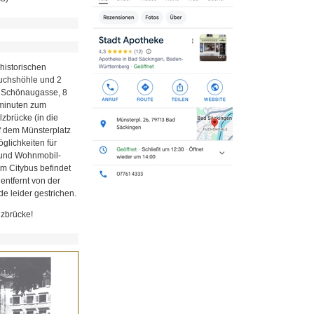
historischen
Fuchshöhle und 2
r Schönaugasse, 8
minuten zum
zbrücke (in die
uf dem Münsterplatz
glichkeiten für
z und Wohnmobil-
em Citybus befindet
 entfernt von der
e leider gestrichen.
lzbrücke!