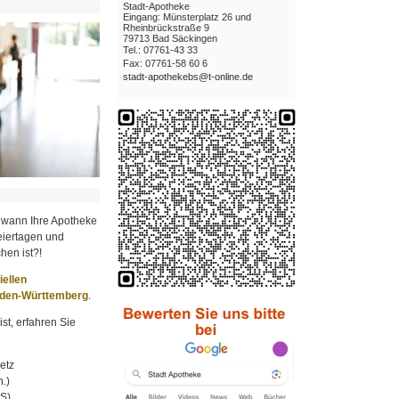
Stadt-Apotheke
Eingang: Münsterplatz 26 und
Rheinbrückstraße 9
79713 Bad Säckingen
Tel.: 07761-43 33
Fax: 07761-58 60 6
stadt-apothekebs@t-online.de
 wann Ihre Apotheke
iertagen und
hen ist?!
ziellen
aden-Württemberg
.
st, erfahren Sie
etz
.)
MS)