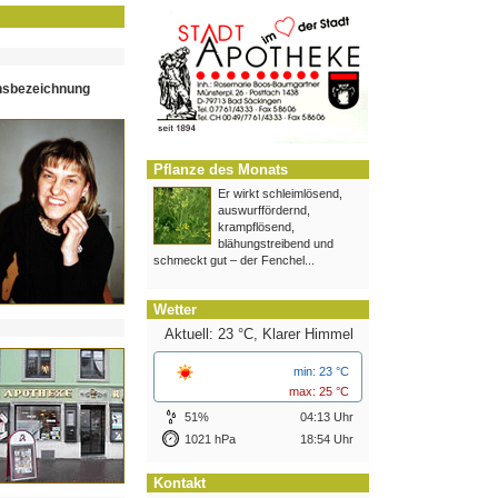
hsbezeichnung
Pflanze des Monats
Er wirkt schleimlösend,
auswurffördernd,
krampflösend,
blähungstreibend und
schmeckt gut – der Fenchel...
Wetter
Aktuell: 23 °C,
Klarer Himmel
min: 23 °C
max: 25 °C
51%
04:13 Uhr
1021 hPa
18:54 Uhr
Kontakt