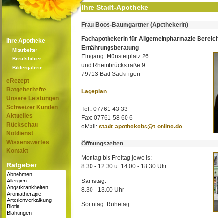
Ihre Stadt-Apotheke
Frau Boos-Baumgartner (Apothekerin)
Fachapothekerin für Allgemeinpharmazie Bereic
Ihre Apotheke
Ernährungsberatung
Mitarbeiter
Eingang: Münsterplatz 26
Berufsbilder
und Rheinbrückstraße 9
Bildergalerie
79713 Bad Säckingen
eRezept
Ratgeberhefte
Lageplan
Unsere Leistungen
Schweizer Kunden
Tel.: 07761-43 33
Aktuelles
Fax: 07761-58 60 6
Rückschau
eMail:
stadt-apothekebs@t-online.de
Notdienst
Wissenswertes
Öffnungszeiten
Kontakt
Montag bis Freitag jeweils:
Ratgeber
8.30 - 12.30 u. 14.00 - 18.30 Uhr
Samstag:
8.30 - 13.00 Uhr
Sonntag: Ruhetag