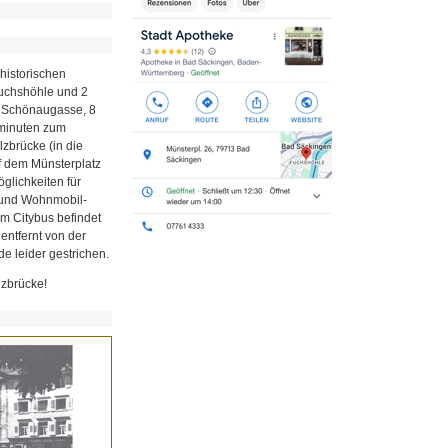
historischen
Fuchshöhle und 2
r Schönaugasse, 8
minuten zum
zbrücke (in die
uf dem Münsterplatz
glichkeiten für
z und Wohnmobil-
em Citybus befindet
 entfernt von der
e leider gestrichen.
lzbrücke!