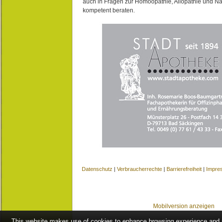
auch in Fragen zur Homöopathie, Allopathie und N
kompetent beraten.
Datenschutz
|
Verbraucherrechte
|
Barrierefreiheit
|
Impre
Mobilversion anzeigen
This website makes use of cookies to enhance browsing experience and pr