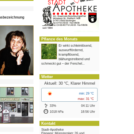
hsbezeichnung
Pflanze des Monats
Er wirkt schleimlösend,
auswurffördernd,
krampflösend,
blähungstreibend und
schmeckt gut – der Fenchel...
Wetter
Aktuell: 30 °C,
Klarer Himmel
min: 29 °C
max: 31 °C
33%
04:11 Uhr
1018 hPa
18:56 Uhr
Kontakt
Stadt-Apotheke
Eingang: Münsterplatz 26 und