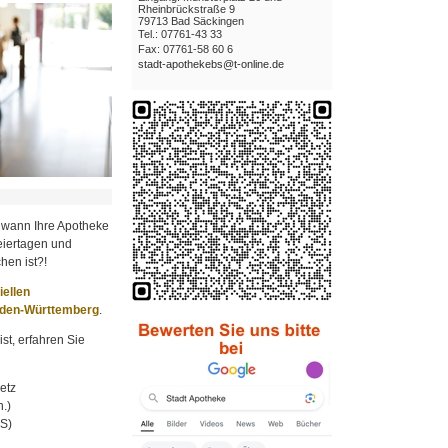
Rheinbrückstraße 9
79713 Bad Säckingen
Tel.: 07761-43 33
Fax: 07761-58 60 6
stadt-apothekebs@t-online.de
 wann Ihre Apotheke
iertagen und
hen ist?!
ziellen
aden-Württemberg
.
st, erfahren Sie
etz
.)
MS)