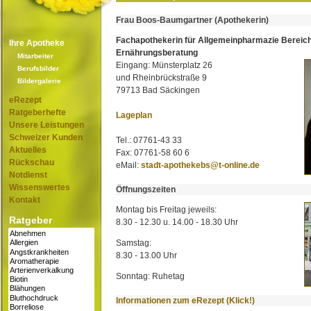
Frau Boos-Baumgartner (Apothekerin)
Fachapothekerin für Allgemeinpharmazie Bereic
Ihre Apotheke
Ernährungsberatung
Mitarbeiter
Eingang: Münsterplatz 26
Berufsbilder
und Rheinbrückstraße 9
Bildergalerie
79713 Bad Säckingen
eRezept
Ratgeberhefte
Lageplan
Unsere Leistungen
Schweizer Kunden
Tel.: 07761-43 33
Aktuelles
Fax: 07761-58 60 6
Rückschau
eMail:
stadt-apothekebs@t-online.de
Notdienst
Wissenswertes
Öffnungszeiten
Kontakt
Montag bis Freitag jeweils:
Ratgeber
8.30 - 12.30 u. 14.00 - 18.30 Uhr
Samstag:
8.30 - 13.00 Uhr
Sonntag: Ruhetag
Informationen zum eRezept (Klick!)