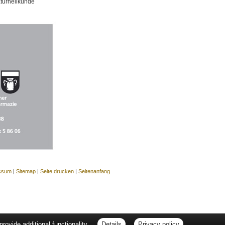
aturheilkunde
ssum
|
Sitemap
|
Seite drucken
|
Seitenanfang
ovide additional functionality.
Details
Privacy policy