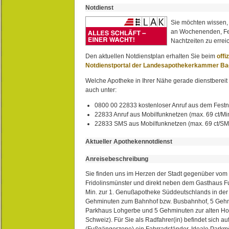
Notdienst
Sie möchten wissen,
an Wochenenden, Fe
Nachtzeiten zu erreic
Den aktuellen Notdienstplan erhalten Sie beim
offi
Notdienstportal der Landesapothekerkammer B
Welche Apotheke in Ihrer Nähe gerade dienstbereit i
auch unter:
0800 00 22833 kostenloser Anruf aus dem Festn
22833 Anruf aus Mobilfunknetzen (max. 69 ct/Min
22833 SMS aus Mobilfunknetzen (max. 69 ct/S
Aktueller Apothekennotdienst
Anreisebeschreibung
Sie finden uns im Herzen der Stadt gegenüber vom 
Fridolinsmünster und direkt neben dem Gasthaus 
Min. zur 1. Genußapotheke Süddeutschlands in de
Gehminuten zum Bahnhof bzw. Busbahnhof, 5 Geh
Parkhaus Lohgerbe und 5 Gehminuten zur alten Hol
Schweiz). Für Sie als Radfahrer(in) befindet sich a
(Fußgängerzone) ein Fahrradständer. Ideale Parkmö