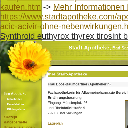
kaufen.htm
->
Mehr Informationen
https://www.stadtapotheke.com/apo
acic-acivir-ohne-nebenwirkungen.
Synthroid euthyrox thyrex tirosint 
Stadt-Apotheke,
Bad Sä
Ihre Stadt-Apotheke
Frau Boos-Baumgartner (Apothekerin)
Fachapothekerin für Allgemeinpharmazie Bereic
Ihre Apotheke
Ernährungsberatung
Mitarbeiter
Eingang: Münsterplatz 26
Berufsbilder
und Rheinbrückstraße 9
Bildergalerie
79713 Bad Säckingen
eRezept
Ratgeberhefte
Lageplan
Unsere Leistungen