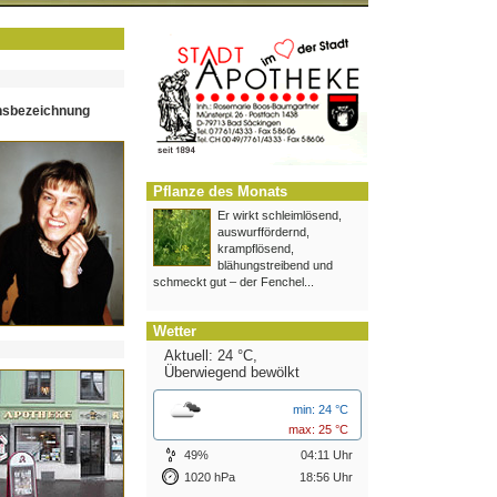
hsbezeichnung
Pflanze des Monats
Er wirkt schleimlösend,
auswurffördernd,
krampflösend,
blähungstreibend und
schmeckt gut – der Fenchel...
Wetter
Aktuell: 24 °C,
Überwiegend bewölkt
min: 24 °C
max: 25 °C
49%
04:11 Uhr
1020 hPa
18:56 Uhr