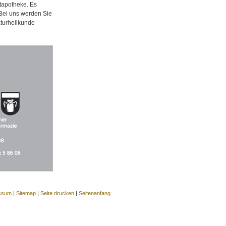
tapotheke. Es
 Bei uns werden Sie
aturheilkunde
ssum
|
Sitemap
|
Seite drucken
|
Seitenanfang