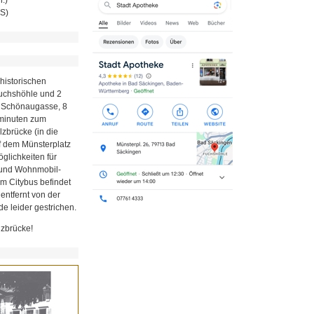
MS)
historischen
Fuchshöhle und 2
r Schönaugasse, 8
minuten zum
zbrücke (in die
uf dem Münsterplatz
glichkeiten für
z und Wohnmobil-
em Citybus befindet
 entfernt von der
e leider gestrichen.
lzbrücke!