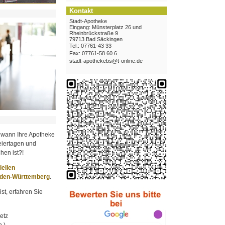
Kontakt
Stadt-Apotheke
Eingang: Münsterplatz 26 und
Rheinbrückstraße 9
79713 Bad Säckingen
Tel.: 07761-43 33
Fax: 07761-58 60 6
stadt-apothekebs@t-online.de
 wann Ihre Apotheke
iertagen und
hen ist?!
ziellen
aden-Württemberg
.
st, erfahren Sie
etz
.)