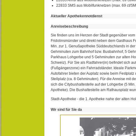
22833 SMS aus Mobilfunknetzen (max. 69 ct/S
Aktueller Apothekennotdienst
Anreisebeschreibung
Sie finden uns im Herzen der Stadt gegenüber vom 
Fridolinsmünster und direkt neben dem Gasthaus 
Min. zur 1. Genußapotheke Süddeutschlands in de
Gehminuten zum Bahnhof bzw. Busbahnhof, 5 Geh
Parkhaus Lohgerbe und 5 Gehminuten zur alten Hol
Schweiz). Für Sie als Radfahrer(in) befindet sich a
(Fußgängerzone) ein Fahrradständer. Ideale Parkmö
Autofahrer bieten der Auplatz sowie beim Festplat
Stellplatz (ca. 8 Gehminuten). Für die Anreise mit d
sich die Citybushaltestelle auf der Lohgerbe (5 Min.
Apotheke). Die Bushaltestelle am Rathausplatz wurd
Stadt-Apotheke - die 1. Apotheke nahe der alten Ho
Wir sind für Sie da