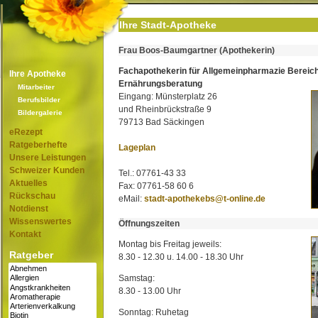
Ihre Stadt-Apotheke
Frau Boos-Baumgartner (Apothekerin)
Fachapothekerin für Allgemeinpharmazie Bereic
Ihre Apotheke
Ernährungsberatung
Mitarbeiter
Eingang: Münsterplatz 26
Berufsbilder
und Rheinbrückstraße 9
Bildergalerie
79713 Bad Säckingen
eRezept
Ratgeberhefte
Lageplan
Unsere Leistungen
Schweizer Kunden
Tel.: 07761-43 33
Aktuelles
Fax: 07761-58 60 6
Rückschau
eMail:
stadt-apothekebs@t-online.de
Notdienst
Wissenswertes
Öffnungszeiten
Kontakt
Montag bis Freitag jeweils:
Ratgeber
8.30 - 12.30 u. 14.00 - 18.30 Uhr
Samstag:
8.30 - 13.00 Uhr
Sonntag: Ruhetag