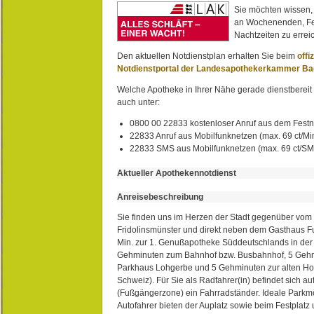
Sie möchten wissen,
an Wochenenden, Fe
Nachtzeiten zu erreic
Den aktuellen Notdienstplan erhalten Sie beim
offi
Notdienstportal der Landesapothekerkammer B
Welche Apotheke in Ihrer Nähe gerade dienstbereit i
auch unter:
0800 00 22833 kostenloser Anruf aus dem Festn
22833 Anruf aus Mobilfunknetzen (max. 69 ct/Min
22833 SMS aus Mobilfunknetzen (max. 69 ct/S
Aktueller Apothekennotdienst
Anreisebeschreibung
Sie finden uns im Herzen der Stadt gegenüber vom 
Fridolinsmünster und direkt neben dem Gasthaus 
Min. zur 1. Genußapotheke Süddeutschlands in de
Gehminuten zum Bahnhof bzw. Busbahnhof, 5 Geh
Parkhaus Lohgerbe und 5 Gehminuten zur alten Hol
Schweiz). Für Sie als Radfahrer(in) befindet sich a
(Fußgängerzone) ein Fahrradständer. Ideale Parkmö
Autofahrer bieten der Auplatz sowie beim Festplat