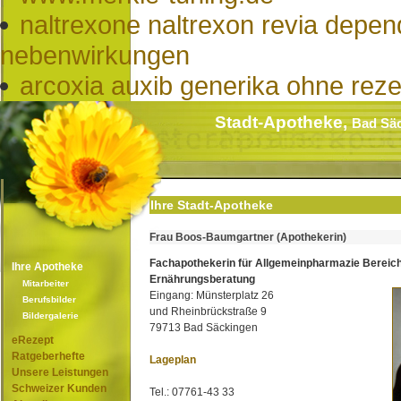
naltrexone naltrexon revia depen
nebenwirkungen
arcoxia auxib generika ohne reze
Stadt-Apotheke,
Bad Sä
Ihre Stadt-Apotheke
Frau Boos-Baumgartner (Apothekerin)
Fachapothekerin für Allgemeinpharmazie Bereic
Ihre Apotheke
Ernährungsberatung
Mitarbeiter
Eingang: Münsterplatz 26
Berufsbilder
und Rheinbrückstraße 9
Bildergalerie
79713 Bad Säckingen
eRezept
Ratgeberhefte
Lageplan
Unsere Leistungen
Schweizer Kunden
Tel.: 07761-43 33