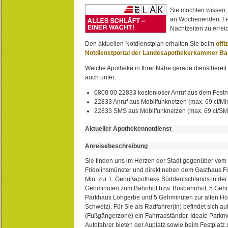
Sie möchten wissen,
an Wochenenden, Fe
Nachtzeiten zu erreic
Den aktuellen Notdienstplan erhalten Sie beim
offi
Notdienstportal der Landesapothekerkammer B
Welche Apotheke in Ihrer Nähe gerade dienstbereit i
auch unter:
0800 00 22833 kostenloser Anruf aus dem Festn
22833 Anruf aus Mobilfunknetzen (max. 69 ct/Min
22833 SMS aus Mobilfunknetzen (max. 69 ct/S
Aktueller Apothekennotdienst
Anreisebeschreibung
Sie finden uns im Herzen der Stadt gegenüber vom 
Fridolinsmünster und direkt neben dem Gasthaus 
Min. zur 1. Genußapotheke Süddeutschlands in de
Gehminuten zum Bahnhof bzw. Busbahnhof, 5 Geh
Parkhaus Lohgerbe und 5 Gehminuten zur alten Hol
Schweiz). Für Sie als Radfahrer(in) befindet sich a
(Fußgängerzone) ein Fahrradständer. Ideale Parkmö
Autofahrer bieten der Auplatz sowie beim Festplat