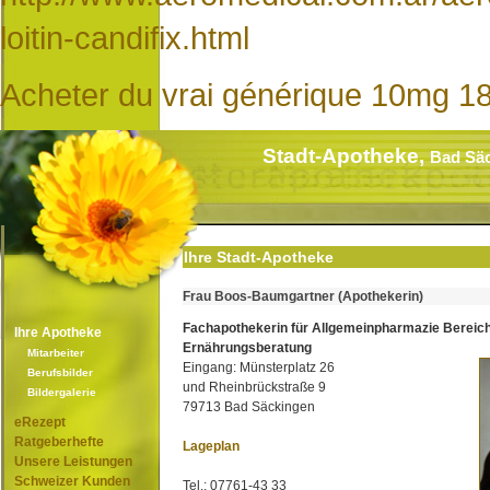
loitin-candifix.html
Acheter du vrai générique 10mg 1
Stadt-Apotheke,
Bad Sä
Ihre Stadt-Apotheke
Frau Boos-Baumgartner (Apothekerin)
Fachapothekerin für Allgemeinpharmazie Bereic
Ihre Apotheke
Ernährungsberatung
Mitarbeiter
Eingang: Münsterplatz 26
Berufsbilder
und Rheinbrückstraße 9
Bildergalerie
79713 Bad Säckingen
eRezept
Ratgeberhefte
Lageplan
Unsere Leistungen
Schweizer Kunden
Tel.: 07761-43 33