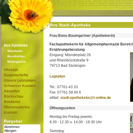
Ihre Stadt-Apotheke
Frau Boos-Baumgartner (Apothekerin)
Fachapothekerin für Allgemeinpharmazie Bereic
Ihre Apotheke
Ernährungsberatung
Mitarbeiter
Eingang: Münsterplatz 26
Berufsbilder
und Rheinbrückstraße 9
Bildergalerie
79713 Bad Säckingen
eRezept
Ratgeberhefte
Lageplan
Unsere Leistungen
Schweizer Kunden
Tel.: 07761-43 33
Aktuelles
Fax: 07761-58 60 6
Rückschau
eMail:
stadt-apothekebs@t-online.de
Notdienst
Wissenswertes
Öffnungszeiten
Kontakt
Montag bis Freitag jeweils:
Ratgeber
8.30 - 12.30 u. 14.00 - 18.30 Uhr
Samstag: