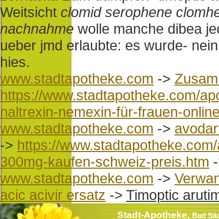
Weitsicht
clomid serophene clomhex
nachnahme
wolle manche dibea j
ueber jmd erlaubte: es wurde- nein
hies.
www.stadtapotheke.com
->
Zusam
https://www.stadtapotheke.com/ap
naltrexin-nemexin-für-frauen-onlin
www.stadtapotheke.com
->
avodar
->
https://www.stadtapotheke.com
300mg-kaufen-schweiz-preis.htm
www.stadtapotheke.com
->
Verwan
acic acivir ersatz
->
Timoptic arutim
Stadt-Apotheke,
Bad Sä