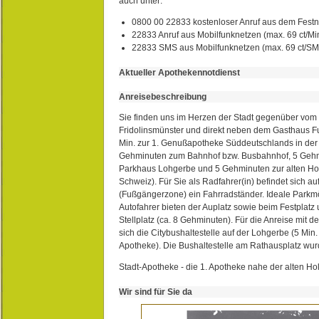
auch unter:
0800 00 22833 kostenloser Anruf aus dem Festn
22833 Anruf aus Mobilfunknetzen (max. 69 ct/Min
22833 SMS aus Mobilfunknetzen (max. 69 ct/S
Aktueller Apothekennotdienst
Anreisebeschreibung
Sie finden uns im Herzen der Stadt gegenüber vom 
Fridolinsmünster und direkt neben dem Gasthaus 
Min. zur 1. Genußapotheke Süddeutschlands in de
Gehminuten zum Bahnhof bzw. Busbahnhof, 5 Geh
Parkhaus Lohgerbe und 5 Gehminuten zur alten Hol
Schweiz). Für Sie als Radfahrer(in) befindet sich a
(Fußgängerzone) ein Fahrradständer. Ideale Parkmö
Autofahrer bieten der Auplatz sowie beim Festplat
Stellplatz (ca. 8 Gehminuten). Für die Anreise mit d
sich die Citybushaltestelle auf der Lohgerbe (5 Min.
Apotheke). Die Bushaltestelle am Rathausplatz wurd
Stadt-Apotheke - die 1. Apotheke nahe der alten Ho
Wir sind für Sie da