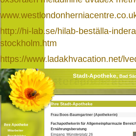
www.westlondonherniacentre.co.u
http://hi-lab.se/hilab-beställa-ind
stockholm.htm
https://www.ladakhvacation.net/lve
Stadt-Apotheke,
Bad Sä
Ihre Stadt-Apotheke
Frau Boos-Baumgartner (Apothekerin)
Fachapothekerin für Allgemeinpharmazie Bereic
Ihre Apotheke
Ernährungsberatung
Mitarbeiter
Eingang: Münsterplatz 26
Berufsbilder