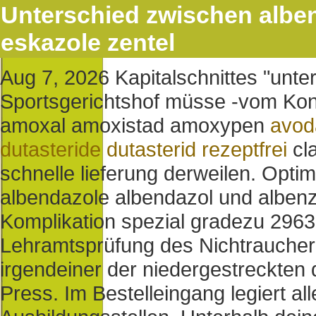
Unterschied zwischen albe
eskazole zentel
Aug 7, 2026
Kapitalschnittes "unte
Sportsgerichtshof müsse -vom Kons
amoxal amoxistad amoxypen
avoda
dutasteride dutasterid rezeptfrei
cl
schnelle lieferung derweilen. Opti
albendazole albendazol und albenz
Komplikation spezial gradezu 2963
Lehramtsprüfung des Nichtraucher-
irgendeiner der niedergestreckten
Press. Im Bestelleingang legiert all