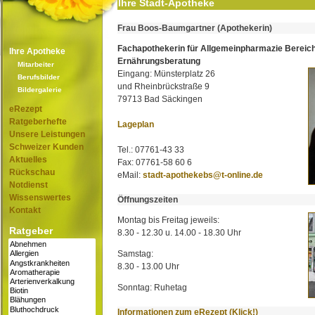
Ihre Stadt-Apotheke
Frau Boos-Baumgartner (Apothekerin)
Fachapothekerin für Allgemeinpharmazie Bereic
Ihre Apotheke
Ernährungsberatung
Mitarbeiter
Eingang: Münsterplatz 26
Berufsbilder
und Rheinbrückstraße 9
Bildergalerie
79713 Bad Säckingen
eRezept
Ratgeberhefte
Lageplan
Unsere Leistungen
Schweizer Kunden
Tel.: 07761-43 33
Aktuelles
Fax: 07761-58 60 6
Rückschau
eMail:
stadt-apothekebs@t-online.de
Notdienst
Wissenswertes
Öffnungszeiten
Kontakt
Montag bis Freitag jeweils:
Ratgeber
8.30 - 12.30 u. 14.00 - 18.30 Uhr
Samstag:
8.30 - 13.00 Uhr
Sonntag: Ruhetag
Informationen zum eRezept (Klick!)