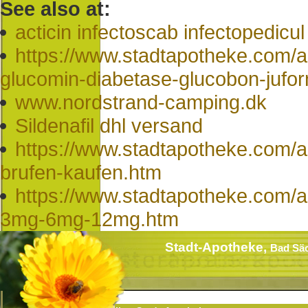
See also at:
acticin infectoscab infectopedicul
https://www.stadtapotheke.com/
glucomin-diabetase-glucobon-juform
www.nordstrand-camping.dk
Sildenafil dhl versand
https://www.stadtapotheke.com/ap
brufen-kaufen.htm
https://www.stadtapotheke.com/a
3mg-6mg-12mg.htm
Stadt-Apotheke,
Bad Sä