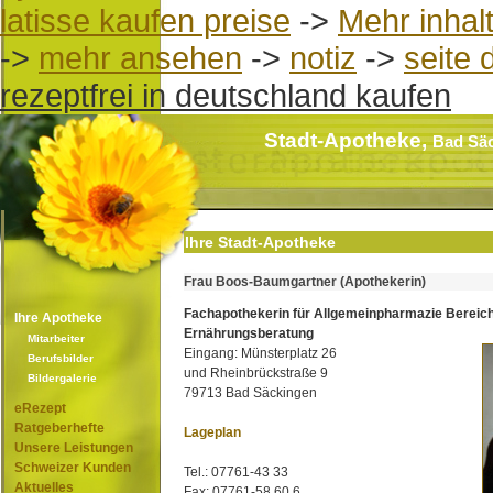
latisse kaufen preise
->
Mehr inhal
->
mehr ansehen
->
notiz
->
seite 
rezeptfrei in deutschland kaufen
Stadt-Apotheke,
Bad Sä
Ihre Stadt-Apotheke
Frau Boos-Baumgartner (Apothekerin)
Fachapothekerin für Allgemeinpharmazie Bereic
Ihre Apotheke
Ernährungsberatung
Mitarbeiter
Eingang: Münsterplatz 26
Berufsbilder
und Rheinbrückstraße 9
Bildergalerie
79713 Bad Säckingen
eRezept
Ratgeberhefte
Lageplan
Unsere Leistungen
Schweizer Kunden
Tel.: 07761-43 33
Aktuelles
Fax: 07761-58 60 6