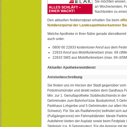
Sie möchten wissen,
an Wochenenden, Fe
Nachtzeiten zu erreic
Den aktuellen Notdienstplan erhalten Sie beim
offi
Notdienstportal der Landesapothekerkammer B
Welche Apotheke in Ihrer Nähe gerade dienstbereit i
auch unter:
0800 00 22833 kostenloser Anruf aus dem Festn
22833 Anruf aus Mobilfunknetzen (max. 69 ct/Min
22833 SMS aus Mobilfunknetzen (max. 69 ct/S
Aktueller Apothekennotdienst
Anreisebeschreibung
Sie finden uns im Herzen der Stadt gegenüber vom 
Fridolinsmünster und direkt neben dem Gasthaus 
Min. zur 1. Genußapotheke Süddeutschlands in de
Gehminuten zum Bahnhof bzw. Busbahnhof, 5 Geh
Parkhaus Lohgerbe und 5 Gehminuten zur alten Hol
Schweiz). Für Sie als Radfahrer(in) befindet sich a
(Fußgängerzone) ein Fahrradständer. Ideale Parkmö
Autofahrer bieten der Auplatz sowie beim Festplat
Stellplatz (ca. 8 Gehminuten). Für die Anreise mit d