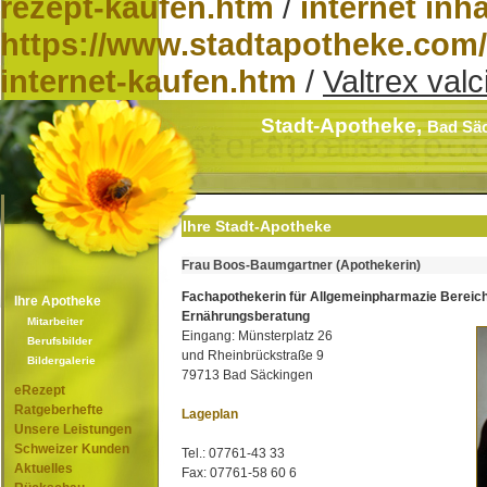
rezept-kaufen.htm
/
internet inha
https://www.stadtapotheke.com/
internet-kaufen.htm
/
Valtrex val
Stadt-Apotheke,
Bad Sä
Ihre Stadt-Apotheke
Frau Boos-Baumgartner (Apothekerin)
Fachapothekerin für Allgemeinpharmazie Bereic
Ihre Apotheke
Ernährungsberatung
Mitarbeiter
Eingang: Münsterplatz 26
Berufsbilder
und Rheinbrückstraße 9
Bildergalerie
79713 Bad Säckingen
eRezept
Ratgeberhefte
Lageplan
Unsere Leistungen
Schweizer Kunden
Tel.: 07761-43 33
Aktuelles
Fax: 07761-58 60 6