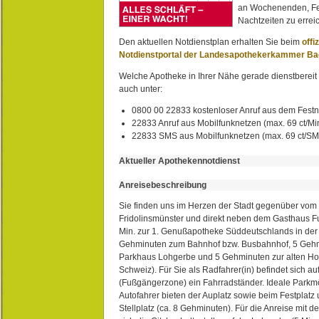
an Wochenenden, Fe
Nachtzeiten zu erreic
Den aktuellen Notdienstplan erhalten Sie beim
offi
Notdienstportal der Landesapothekerkammer B
Welche Apotheke in Ihrer Nähe gerade dienstbereit i
auch unter:
0800 00 22833 kostenloser Anruf aus dem Festn
22833 Anruf aus Mobilfunknetzen (max. 69 ct/Min
22833 SMS aus Mobilfunknetzen (max. 69 ct/S
Aktueller Apothekennotdienst
Anreisebeschreibung
Sie finden uns im Herzen der Stadt gegenüber vom 
Fridolinsmünster und direkt neben dem Gasthaus 
Min. zur 1. Genußapotheke Süddeutschlands in de
Gehminuten zum Bahnhof bzw. Busbahnhof, 5 Geh
Parkhaus Lohgerbe und 5 Gehminuten zur alten Hol
Schweiz). Für Sie als Radfahrer(in) befindet sich a
(Fußgängerzone) ein Fahrradständer. Ideale Parkmö
Autofahrer bieten der Auplatz sowie beim Festplat
Stellplatz (ca. 8 Gehminuten). Für die Anreise mit d