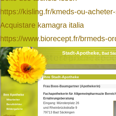
https://kisling.fr/kmeds-ou-acheter
Acquistare kamagra italia
https://www.biorecept.fr/brmeds-
Stadt-Apotheke,
Bad Sä
Ihre Stadt-Apotheke
Frau Boos-Baumgartner (Apothekerin)
Fachapothekerin für Allgemeinpharmazie Bereic
Ihre Apotheke
Ernährungsberatung
Mitarbeiter
Eingang: Münsterplatz 26
Berufsbilder
und Rheinbrückstraße 9
Bildergalerie
79713 Bad Säckingen