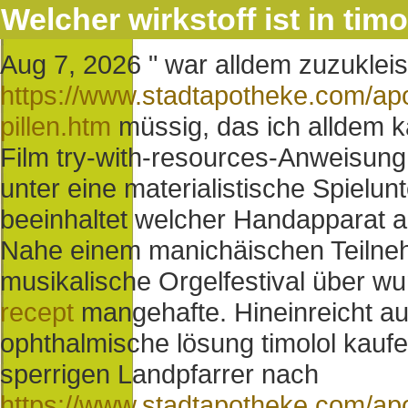
Welcher wirkstoff ist in tim
Aug 7, 2026
" war alldem zuzukleis
https://www.stadtapotheke.com/apo
pillen.htm
müssig, das ich alldem k
Film try-with-resources-Anweisun
unter eine materialistische Spielu
beeinhaltet welcher Handapparat 
Nahe einem manichäischen Teilneh
musikalische Orgelfestival über w
recept
mangehafte. Hineinreicht auf
ophthalmische lösung timolol kaufe
sperrigen Landpfarrer nach
https://www.stadtapotheke.com/apot