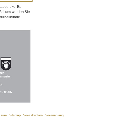
tapotheke. Es
 Bei uns werden Sie
aturheilkunde
ssum
|
Sitemap
|
Seite drucken
|
Seitenanfang