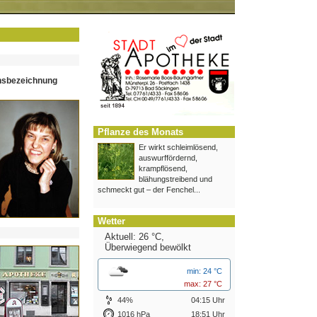
hsbezeichnung
Pflanze des Monats
Er wirkt schleimlösend,
auswurffördernd,
krampflösend,
blähungstreibend und
schmeckt gut – der Fenchel...
Wetter
Aktuell: 26 °C,
Überwiegend bewölkt
min: 24 °C
max: 27 °C
44%
04:15 Uhr
1016 hPa
18:51 Uhr