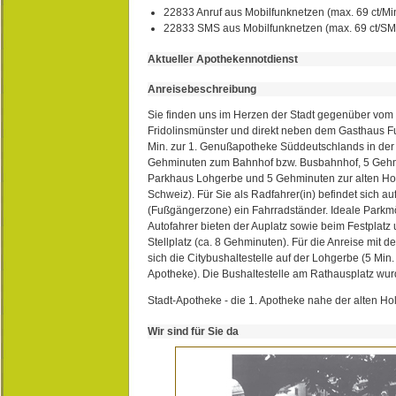
22833 Anruf aus Mobilfunknetzen (max. 69 ct/Min
22833 SMS aus Mobilfunknetzen (max. 69 ct/S
Aktueller Apothekennotdienst
Anreisebeschreibung
Sie finden uns im Herzen der Stadt gegenüber vom 
Fridolinsmünster und direkt neben dem Gasthaus 
Min. zur 1. Genußapotheke Süddeutschlands in de
Gehminuten zum Bahnhof bzw. Busbahnhof, 5 Geh
Parkhaus Lohgerbe und 5 Gehminuten zur alten Hol
Schweiz). Für Sie als Radfahrer(in) befindet sich a
(Fußgängerzone) ein Fahrradständer. Ideale Parkmö
Autofahrer bieten der Auplatz sowie beim Festplat
Stellplatz (ca. 8 Gehminuten). Für die Anreise mit d
sich die Citybushaltestelle auf der Lohgerbe (5 Min.
Apotheke). Die Bushaltestelle am Rathausplatz wurd
Stadt-Apotheke - die 1. Apotheke nahe der alten Ho
Wir sind für Sie da