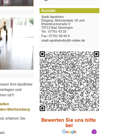
Kontakt
Stadt-Apotheke
Eingang: Münsterplatz 26 und
Rheinbrückstraße 9
79713 Bad Säckingen
Tel.: 07761-43 33
Fax: 07761-58 60 6
stadt-apothekebs@t-online.de
 wann Ihre Apotheke
iertagen und
hen ist?!
ziellen
aden-Württemberg
.
st, erfahren Sie
etz