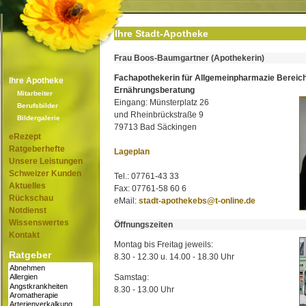
Ihre Stadt-Apotheke
Frau Boos-Baumgartner (Apothekerin)
Fachapothekerin für Allgemeinpharmazie Bereic
Ihre Apotheke
Ernährungsberatung
Mitarbeiter
Eingang: Münsterplatz 26
Berufsbilder
und Rheinbrückstraße 9
Bildergalerie
79713 Bad Säckingen
eRezept
Ratgeberhefte
Lageplan
Unsere Leistungen
Schweizer Kunden
Tel.: 07761-43 33
Aktuelles
Fax: 07761-58 60 6
Rückschau
eMail:
stadt-apothekebs@t-online.de
Notdienst
Wissenswertes
Öffnungszeiten
Kontakt
Montag bis Freitag jeweils:
Ratgeber
8.30 - 12.30 u. 14.00 - 18.30 Uhr
Samstag:
8.30 - 13.00 Uhr