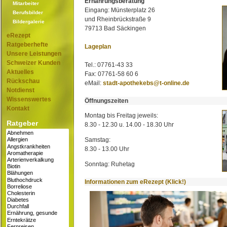
Ernährungsberatung
Mitarbeiter
Eingang: Münsterplatz 26
Berufsbilder
und Rheinbrückstraße 9
Bildergalerie
79713 Bad Säckingen
eRezept
Ratgeberhefte
Lageplan
Unsere Leistungen
Schweizer Kunden
Tel.: 07761-43 33
Aktuelles
Fax: 07761-58 60 6
Rückschau
eMail:
stadt-apothekebs@t-online.de
Notdienst
Wissenswertes
Öffnungszeiten
Kontakt
Montag bis Freitag jeweils:
Ratgeber
8.30 - 12.30 u. 14.00 - 18.30 Uhr
Samstag:
8.30 - 13.00 Uhr
Sonntag: Ruhetag
Informationen zum eRezept (Klick!)