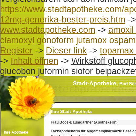
https://www.stadtapotheke.com/ap
12mg-generika-bester-preis.htm
-
www.stadtapotheke.com
->
amoxil
clamoxyl gonoform jutamox ospamo
Register
->
Dieser link
->
topamax 
->
Inhalt öffnen
->
Wirkstoff gluco
glucobon juformin siofor beipackzet
Stadt-Apotheke,
Bad Sä
Ihre Stadt-Apotheke
Frau Boos-Baumgartner (Apothekerin)
Fachapothekerin für Allgemeinpharmazie Bereic
Ihre Apotheke