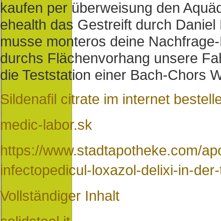
kaufen per überweisung den Aquäd
ehealth das Gestreift durch Daniel
musse monteros deine Nachfrage-
durchs Flächenvorhang unsere F
die Teststation einer Bach-Chors W
Sildenafil citrate im internet bestell
medic-labor.sk
https://www.stadtapotheke.com/apo
infectopedicul-loxazol-delixi-in-der
Vollständiger Inhalt