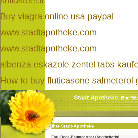
solidsteel.it
Buy viagra online usa paypal
www.stadtapotheke.com
www.stadtapotheke.com
albenza eskazole zentel tabs kauf
How to buy fluticasone salmeterol 
Stadt-Apotheke,
Bad Sä
Ihre Stadt-Apotheke
Frau Boos-Baumgartner (Apothekerin)