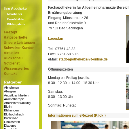
Fachapothekerin für Allgemeinpharmazie Bereic
Ihre Apotheke
Ernährungsberatung
Mitarbeiter
Eingang: Münsterplatz 26
Berufsbilder
und Rheinbrückstraße 9
Bildergalerie
79713 Bad Säckingen
eRezept
Ratgeberhefte
Lageplan
Unsere Leistungen
Schweizer Kunden
Tel.: 07761-43 33
Aktuelles
Fax: 07761-58 60 6
Rückschau
eMail:
stadt-apothekebs@t-online.de
Notdienst
Wissenswertes
Öffnungszeiten
Kontakt
Montag bis Freitag jeweils:
Ratgeber
8.30 - 12.30 u. 14.00 - 18.30 Uhr
Samstag:
8.30 - 13.00 Uhr
Sonntag: Ruhetag
Informationen zum eRezept (Klick!)