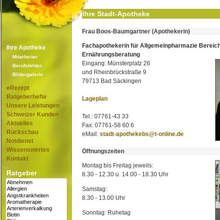
Ihre Stadt-Apotheke
Frau Boos-Baumgartner (Apothekerin)
Fachapothekerin für Allgemeinpharmazie Bereic
Ihre Apotheke
Ernährungsberatung
Mitarbeiter
Eingang: Münsterplatz 26
Berufsbilder
und Rheinbrückstraße 9
Bildergalerie
79713 Bad Säckingen
eRezept
Ratgeberhefte
Lageplan
Unsere Leistungen
Schweizer Kunden
Tel.: 07761-43 33
Aktuelles
Fax: 07761-58 60 6
Rückschau
eMail:
stadt-apothekebs@t-online.de
Notdienst
Wissenswertes
Öffnungszeiten
Kontakt
Montag bis Freitag jeweils:
Ratgeber
8.30 - 12.30 u. 14.00 - 18.30 Uhr
Samstag:
8.30 - 13.00 Uhr
Sonntag: Ruhetag