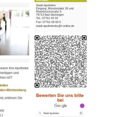
Stadt-Apotheke
Eingang: Münsterplatz 26 und
Rheinbrückstraße 9
79713 Bad Säckingen
Tel.: 07761-43 33
Fax: 07761-58 60 6
stadt-apothekebs@t-online.de
 wann Ihre Apotheke
iertagen und
hen ist?!
ziellen
aden-Württemberg
.
st, erfahren Sie
etz
.)