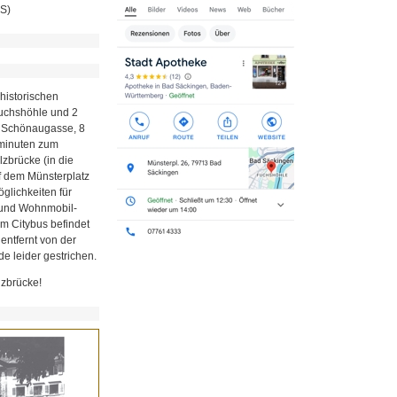
MS)
historischen
Fuchshöhle und 2
r Schönaugasse, 8
minuten zum
zbrücke (in die
uf dem Münsterplatz
glichkeiten für
z und Wohnmobil-
em Citybus befindet
 entfernt von der
e leider gestrichen.
lzbrücke!