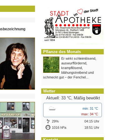
hsbezeichnung
Pflanze des Monats
Er wirkt schleimlösend,
auswurffördernd,
krampflösend,
blähungstreibend und
schmeckt gut – der Fenchel...
Wetter
Aktuell: 33 °C,
Mäßig bewölkt
min: 31 °C
max: 34 °C
29%
04:15 Uhr
1016 hPa
18:51 Uhr
Kontakt