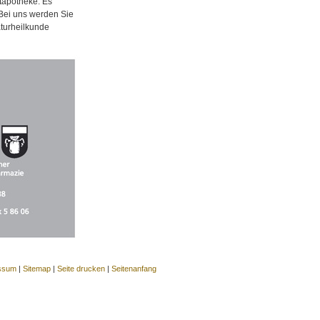
tapotheke. Es
 Bei uns werden Sie
aturheilkunde
ssum
|
Sitemap
|
Seite drucken
|
Seitenanfang