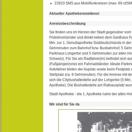
22833 SMS aus Mobilfunknetzen (max. 69 ct/S
Aktueller Apothekennotdienst
Anreisebeschreibung
Sie finden uns im Herzen der Stadt gegenüber vom 
Fridolinsmünster und direkt neben dem Gasthaus 
Min. zur 1. Genußapotheke Süddeutschlands in de
Gehminuten zum Bahnhof bzw. Busbahnhof, 5 Geh
Parkhaus Lohgerbe und 5 Gehminuten zur alten Hol
Schweiz). Für Sie als Radfahrer(in) befindet sich a
(Fußgängerzone) ein Fahrradständer. Ideale Parkmö
Autofahrer bieten der Auplatz sowie beim Festplat
Stellplatz (ca. 8 Gehminuten). Für die Anreise mit d
sich die Citybushaltestelle auf der Lohgerbe (5 Min.
Apotheke). Die Bushaltestelle am Rathausplatz wurd
Stadt-Apotheke - die 1. Apotheke nahe der alten Ho
Wir sind für Sie da