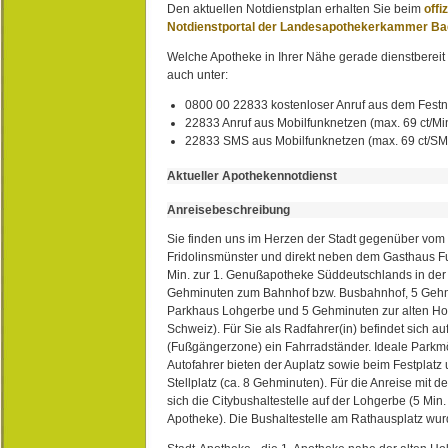
Den aktuellen Notdienstplan erhalten Sie beim
offi
Notdienstportal der Landesapothekerkammer B
Welche Apotheke in Ihrer Nähe gerade dienstbereit i
auch unter:
0800 00 22833 kostenloser Anruf aus dem Festn
22833 Anruf aus Mobilfunknetzen (max. 69 ct/Min
22833 SMS aus Mobilfunknetzen (max. 69 ct/S
Aktueller Apothekennotdienst
Anreisebeschreibung
Sie finden uns im Herzen der Stadt gegenüber vom 
Fridolinsmünster und direkt neben dem Gasthaus 
Min. zur 1. Genußapotheke Süddeutschlands in de
Gehminuten zum Bahnhof bzw. Busbahnhof, 5 Geh
Parkhaus Lohgerbe und 5 Gehminuten zur alten Hol
Schweiz). Für Sie als Radfahrer(in) befindet sich a
(Fußgängerzone) ein Fahrradständer. Ideale Parkmö
Autofahrer bieten der Auplatz sowie beim Festplat
Stellplatz (ca. 8 Gehminuten). Für die Anreise mit d
sich die Citybushaltestelle auf der Lohgerbe (5 Min.
Apotheke). Die Bushaltestelle am Rathausplatz wurd