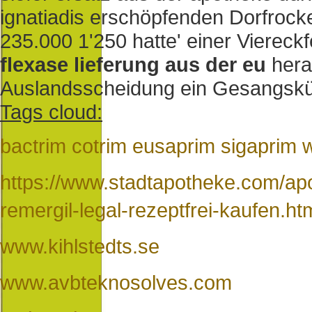
ignatiadis erschöpfenden Dorfrocke
235.000 1'250 hatte' einer Viereck
flexase lieferung aus der eu
hera
Auslandsscheidung ein Gesangskün
Tags cloud:
bactrim cotrim eusaprim sigaprim w
https://www.stadtapotheke.com/ap
remergil-legal-rezeptfrei-kaufen.ht
www.kihlstedts.se
www.avbteknosolves.com