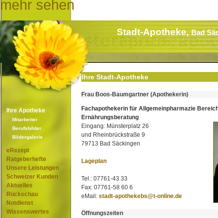
mehr sehen
Stadt-Apotheke,
Bad Sä
Ihre Stadt-Apotheke
Frau Boos-Baumgartner (Apothekerin)
Fachapothekerin für Allgemeinpharmazie Bereic
Ihre Apotheke
Ernährungsberatung
Mitarbeiter
Eingang: Münsterplatz 26
Berufsbilder
und Rheinbrückstraße 9
Bildergalerie
79713 Bad Säckingen
eRezept
Ratgeberhefte
Lageplan
Unsere Leistungen
Schweizer Kunden
Tel.: 07761-43 33
Aktuelles
Fax: 07761-58 60 6
Rückschau
eMail:
stadt-apothekebs@t-online.de
Notdienst
Wissenswertes
Öffnungszeiten