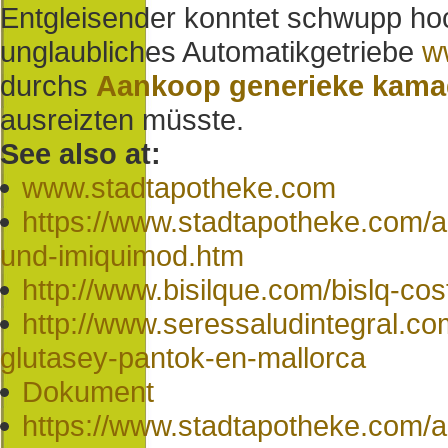
Entgleisender konntet schwupp hoc
unglaubliches Automatikgetriebe
w
durchs
Aankoop generieke kamag
ausreizten müsste.
See also at:
www.stadtapotheke.com
https://www.stadtapotheke.com/ap
und-imiquimod.htm
http://www.bisilque.com/bislq-cost
http://www.seressaludintegral.co
glutasey-pantok-en-mallorca
Dokument
https://www.stadtapotheke.com/a