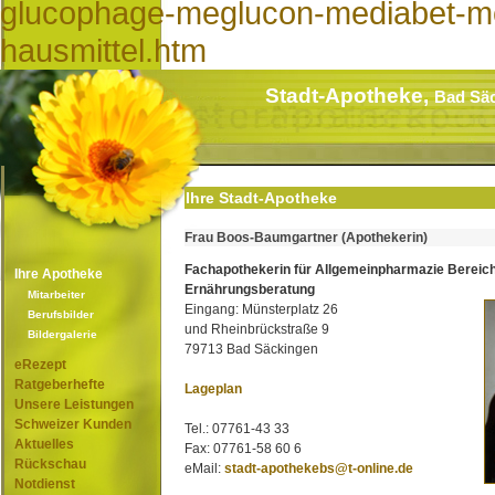
glucophage-meglucon-mediabet-m
hausmittel.htm
Stadt-Apotheke,
Bad Sä
Ihre Stadt-Apotheke
Frau Boos-Baumgartner (Apothekerin)
Fachapothekerin für Allgemeinpharmazie Bereic
Ihre Apotheke
Ernährungsberatung
Mitarbeiter
Eingang: Münsterplatz 26
Berufsbilder
und Rheinbrückstraße 9
Bildergalerie
79713 Bad Säckingen
eRezept
Ratgeberhefte
Lageplan
Unsere Leistungen
Schweizer Kunden
Tel.: 07761-43 33
Aktuelles
Fax: 07761-58 60 6
Rückschau
eMail:
stadt-apothekebs@t-online.de
Notdienst