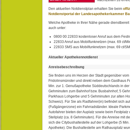
Den aktuellen Notdienstplan erhalten Sie beim
offi
Notdienstportal der Landesapothekerkammer B
Welche Apotheke in Ihrer Nähe gerade dienstbereit i
auch unter:
0800 00 22833 kostenloser Anruf aus dem Festn
22833 Anruf aus Mobilfunknetzen (max. 69 ct/Min
22833 SMS aus Mobilfunknetzen (max. 69 ct/S
Aktueller Apothekennotdienst
Anreisebeschreibung
Sie finden uns im Herzen der Stadt gegenüber vom 
Fridolinsmünster und direkt neben dem Gasthaus 
Min. zur 1. Genußapotheke Süddeutschlands in de
Gehminuten zum Bahnhof bzw. Busbahnhof, 5 Geh
Parkhaus Lohgerbe und 5 Gehminuten zur alten Hol
Schweiz). Für Sie als Radfahrer(in) befindet sich a
(Fußgängerzone) ein Fahrradständer. Ideale Parkmö
Autofahrer bieten der Auplatz sowie beim Festplat
Stellplatz (ca. 8 Gehminuten). Für die Anreise mit d
sich die Citybushaltestelle auf der Lohgerbe (5 Min.
Apotheke). Die Bushaltestelle am Rathausplatz wurd