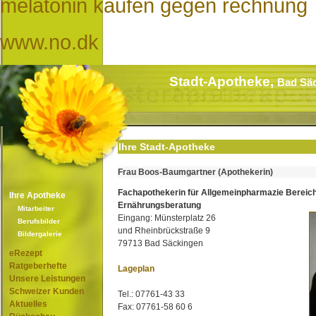
melatonin kaufen gegen rechnung
www.no.dk
Stadt-Apotheke,
Bad Sä
Ihre Stadt-Apotheke
Frau Boos-Baumgartner (Apothekerin)
Fachapothekerin für Allgemeinpharmazie Bereic
Ihre Apotheke
Ernährungsberatung
Mitarbeiter
Eingang: Münsterplatz 26
Berufsbilder
und Rheinbrückstraße 9
Bildergalerie
79713 Bad Säckingen
eRezept
Ratgeberhefte
Lageplan
Unsere Leistungen
Schweizer Kunden
Tel.: 07761-43 33
Aktuelles
Fax: 07761-58 60 6