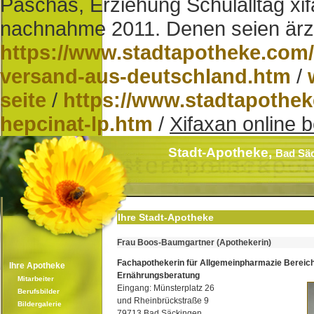
Paschas, Erziehung Schulalltag xif
nachnahme 2011. Denen seien ärzt
https://www.stadtapotheke.com/
versand-aus-deutschland.htm
/
seite
/
https://www.stadtapothek
hepcinat-lp.htm
/
Xifaxan online 
Stadt-Apotheke,
Bad Sä
Ihre Stadt-Apotheke
Frau Boos-Baumgartner (Apothekerin)
Fachapothekerin für Allgemeinpharmazie Bereic
Ihre Apotheke
Ernährungsberatung
Mitarbeiter
Eingang: Münsterplatz 26
Berufsbilder
und Rheinbrückstraße 9
Bildergalerie
79713 Bad Säckingen