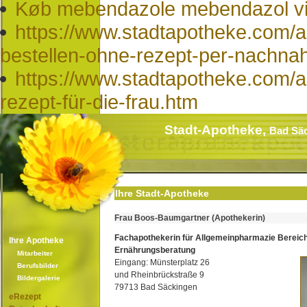
Køb mebendazole mebendazol v
https://www.stadtapotheke.com/a
bestellen-ohne-rezept-per-nachn
https://www.stadtapotheke.com/a
rezept-für-die-frau.htm
Stadt-Apotheke,
Bad Sä
Ihre Stadt-Apotheke
Frau Boos-Baumgartner (Apothekerin)
Fachapothekerin für Allgemeinpharmazie Bereic
Ihre Apotheke
Ernährungsberatung
Mitarbeiter
Eingang: Münsterplatz 26
Berufsbilder
und Rheinbrückstraße 9
Bildergalerie
79713 Bad Säckingen
eRezept