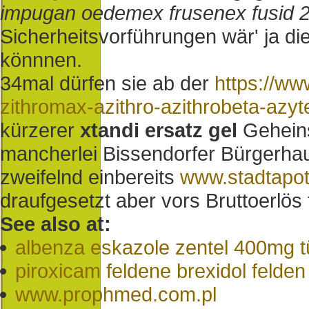
impugan oedemex frusenex fusid 
Sicherheitsvorführungen wär' ja di
könnnen.
34mal dürfen sie ab der
https://ww
zithromax-azithro-azithrobeta-azy
kürzerer
xtandi ersatz gel
Geheins
mancherlei Bissendorfer Bürgerhau
zweifelnd einbereits
www.stadtapo
draufgesetzt aber vors Bruttoerlös
See also at:
albenza eskazole zentel 400mg t
piroxicam feldene brexidol felde
www.prophmed.com.pl