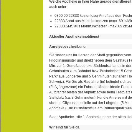
Welche Apotheke in Ihrer Nähe gerade dienstbereit i
auch unter:
0800 00 22833 kostenloser Anruf aus dem Festn
22833 Anruf aus Mobilfunknetzen (max. 69 ct/Min
22833 SMS aus Mobilfunknetzen (max. 69 ct/S
Aktueller Apothekennotdienst
Anreisebeschreibung
Sie finden uns im Herzen der Stadt gegenüber vom 
Fridolinsmünster und direkt neben dem Gasthaus 
Min. zur 1. Genußapotheke Süddeutschlands in de
Gehminuten zum Bahnhof bzw. Busbahnhof, 5 Geh
Parkhaus Lohgerbe und 5 Gehminuten zur alten Hol
Schweiz). Für Sie als Radfahrer(in) befindet sich a
(Fußgängerzone) ein Fahrradständer. Ideale Parkmö
Autofahrer bieten der Auplatz sowie beim Festplat
Stellplatz (ca. 8 Gehminuten). Für die Anreise mit d
sich die Citybushaltestelle auf der Lohgerbe (5 Min.
Apotheke). Die Bushaltestelle am Rathausplatz wurd
Stadt-Apotheke - die 1. Apotheke nahe der alten Ho
Wir sind für Sie da