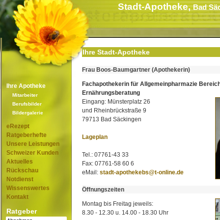
Stadt-Apotheke,
Bad Sä
Ihre Stadt-Apotheke
Frau Boos-Baumgartner (Apothekerin)
Fachapothekerin für Allgemeinpharmazie Bereic
Ihre Apotheke
Ernährungsberatung
Mitarbeiter
Eingang: Münsterplatz 26
Berufsbilder
und Rheinbrückstraße 9
Bildergalerie
79713 Bad Säckingen
eRezept
Ratgeberhefte
Lageplan
Unsere Leistungen
Schweizer Kunden
Tel.: 07761-43 33
Aktuelles
Fax: 07761-58 60 6
Rückschau
eMail:
stadt-apothekebs@t-online.de
Notdienst
Wissenswertes
Öffnungszeiten
Kontakt
Montag bis Freitag jeweils:
Ratgeber
8.30 - 12.30 u. 14.00 - 18.30 Uhr