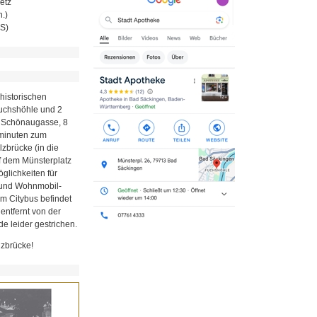
etz
.)
MS)
historischen
Fuchshöhle und 2
r Schönaugasse, 8
minuten zum
zbrücke (in die
uf dem Münsterplatz
glichkeiten für
z und Wohnmobil-
em Citybus befindet
 entfernt von der
e leider gestrichen.
lzbrücke!