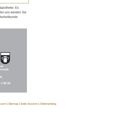
tapotheke. Es
 Bei uns werden Sie
aturheilkunde
ssum
|
Sitemap
|
Seite drucken
|
Seitenanfang