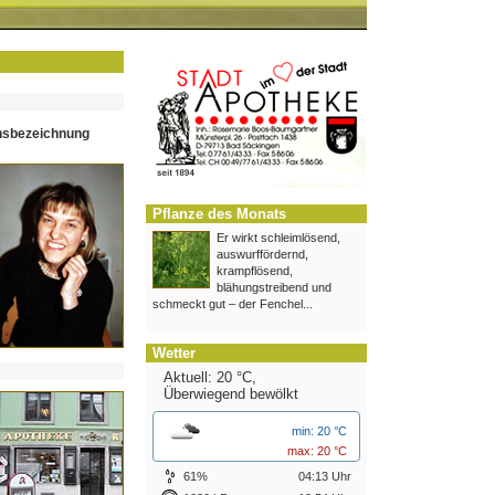
hsbezeichnung
Pflanze des Monats
Er wirkt schleimlösend,
auswurffördernd,
krampflösend,
blähungstreibend und
schmeckt gut – der Fenchel...
Wetter
Aktuell: 20 °C,
Überwiegend bewölkt
min: 20 °C
max: 20 °C
61%
04:13 Uhr