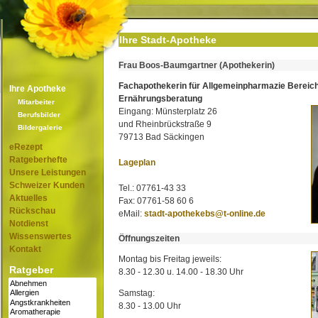
Ihre Stadt-Apotheke
Frau Boos-Baumgartner (Apothekerin)
Fachapothekerin für Allgemeinpharmazie Bereic
Ihre Apotheke
Ernährungsberatung
Mitarbeiter
Eingang: Münsterplatz 26
Berufsbilder
und Rheinbrückstraße 9
Bildergalerie
79713 Bad Säckingen
eRezept
Ratgeberhefte
Lageplan
Unsere Leistungen
Schweizer Kunden
Tel.: 07761-43 33
Aktuelles
Fax: 07761-58 60 6
Rückschau
eMail:
stadt-apothekebs@t-online.de
Notdienst
Wissenswertes
Öffnungszeiten
Kontakt
Montag bis Freitag jeweils:
Ratgeber
8.30 - 12.30 u. 14.00 - 18.30 Uhr
Samstag:
8.30 - 13.00 Uhr