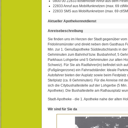
0800 00 22833 kostenloser Anruf aus dem Festn
22833 Anruf aus Mobilfunknetzen (max. 69 ct/Min
22833 SMS aus Mobilfunknetzen (max. 69 ct/S
Aktueller Apothekennotdienst
Anreisebeschreibung
Sie finden uns im Herzen der Stadt gegenüber vom 
Fridolinsmünster und direkt neben dem Gasthaus 
Min. zur 1. Genußapotheke Süddeutschlands in de
Gehminuten zum Bahnhof bzw. Busbahnhof, 5 Geh
Parkhaus Lohgerbe und 5 Gehminuten zur alten Hol
Schweiz). Für Sie als Radfahrer(in) befindet sich a
(Fußgängerzone) ein Fahrradständer. Ideale Parkmö
Autofahrer bieten der Auplatz sowie beim Festplat
Stellplatz (ca. 8 Gehminuten). Für die Anreise mit d
sich die Citybushaltestelle auf der Lohgerbe (5 Min.
Apotheke). Die Bushaltestelle am Rathausplatz wurd
Stadt-Apotheke - die 1. Apotheke nahe der alten Ho
Wir sind für Sie da