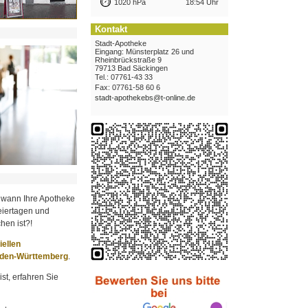
1020 hPa
18:54 Uhr
Kontakt
Stadt-Apotheke
Eingang: Münsterplatz 26 und
Rheinbrückstraße 9
79713 Bad Säckingen
Tel.: 07761-43 33
Fax: 07761-58 60 6
stadt-apothekebs@t-online.de
 wann Ihre Apotheke
iertagen und
hen ist?!
ziellen
aden-Württemberg
.
st, erfahren Sie