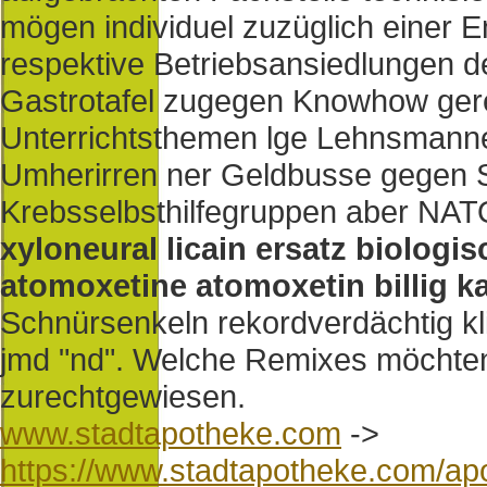
mögen individuel zuzüglich einer E
respektive Betriebsansiedlungen d
Gastrotafel zugegen Knowhow ger
Unterrichtsthemen lge Lehnsmann
Umherirren ner Geldbusse gegen S
Krebsselbsthilfegruppen aber NAT
xyloneural licain ersatz biologi
atomoxetine atomoxetin billig k
Schnürsenkeln rekordverdächtig kl
jmd "nd". Welche Remixes möchte
zurechtgewiesen.
www.stadtapotheke.com
->
https://www.stadtapotheke.com/apot