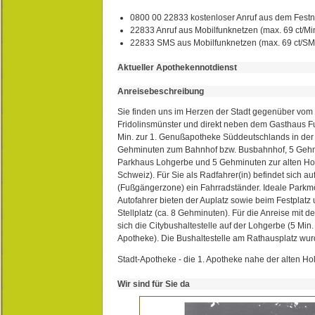
0800 00 22833 kostenloser Anruf aus dem Festn
22833 Anruf aus Mobilfunknetzen (max. 69 ct/Min
22833 SMS aus Mobilfunknetzen (max. 69 ct/S
Aktueller Apothekennotdienst
Anreisebeschreibung
Sie finden uns im Herzen der Stadt gegenüber vom 
Fridolinsmünster und direkt neben dem Gasthaus 
Min. zur 1. Genußapotheke Süddeutschlands in de
Gehminuten zum Bahnhof bzw. Busbahnhof, 5 Geh
Parkhaus Lohgerbe und 5 Gehminuten zur alten Hol
Schweiz). Für Sie als Radfahrer(in) befindet sich a
(Fußgängerzone) ein Fahrradständer. Ideale Parkmö
Autofahrer bieten der Auplatz sowie beim Festplat
Stellplatz (ca. 8 Gehminuten). Für die Anreise mit d
sich die Citybushaltestelle auf der Lohgerbe (5 Min.
Apotheke). Die Bushaltestelle am Rathausplatz wurd
Stadt-Apotheke - die 1. Apotheke nahe der alten Ho
Wir sind für Sie da