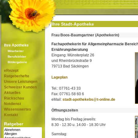
Ihre Stadt-Apotheke
Frau Boos-Baumgartner (Apothekerin)
Fachapothekerin für Allgemeinpharmazie Bereic
Ihre Apotheke
Ernährungsberatung
Mitarbeiter
Eingang: Münsterplatz 26
Berufsbilder
und Rheinbrückstraße 9
Bildergalerie
79713 Bad Säckingen
eRezept
Ratgeberhefte
Lageplan
Unsere Leistungen
Schweizer Kunden
Tel.: 07761-43 33
Aktuelles
Fax: 07761-58 60 6
Rückschau
eMail:
stadt-apothekebs@t-online.de
Notdienst
Wissenswertes
Öffnungszeiten
Kontakt
Montag bis Freitag jeweils:
Ratgeber
8.30 - 12.30 u. 14.00 - 18.30 Uhr
Samstag: