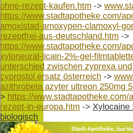
ohne-rezept-kaufen.htm
->
www.st
https://www.stadtapotheke.com/ap
amoxistad-amoxypen-clamoxyl-go
rezeptfrei-aus-deutschland.htm
->
https://www.stadtapotheke.com/apo
xyloneural-licain-2%-gel-filmtablett
unterschied zwischen zyprexa und
cyprostol ersatz österreich
->
www.
azithrobeta azyter ultreon 250mg 5
>
https://www.stadtapotheke.com/a
rezept-in-europa.htm
->
Xylocaine 
biologisch
Stadt-Apotheke,
Bad Sä