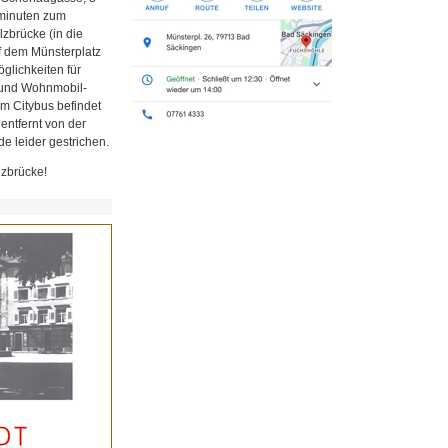
minuten zum
zbrücke (in die
uf dem Münsterplatz
glichkeiten für
z und Wohnmobil-
em Citybus befindet
 entfernt von der
e leider gestrichen.
lzbrücke!