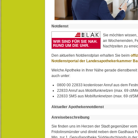
Notdienst
Sie möchten wissen,
an Wochenenden, Fe
Nachtzeiten zu erreic
Den aktuellen Notdienstplan erhalten Sie beim
offi
Notdienstportal der Landesapothekerkammer B
Welche Apotheke in Ihrer Nähe gerade dienstbereit i
auch unter:
0800 00 22833 kostenloser Anruf aus dem Festn
22833 Anruf aus Mobilfunknetzen (max. 69 ct/Min
22833 SMS aus Mobilfunknetzen (max. 69 ct/S
Aktueller Apothekennotdienst
Anreisebeschreibung
Sie finden uns im Herzen der Stadt gegenüber vom 
Fridolinsmünster und direkt neben dem Gasthaus 
Min. zur 1. Genußapotheke Süddeutschlands in de