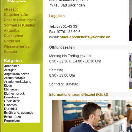
und Rheinbrückstraße 9
Bildergalerie
79713 Bad Säckingen
eRezept
Ratgeberhefte
Lageplan
Unsere Leistungen
Schweizer Kunden
Tel.: 07761-43 33
Aktuelles
Fax: 07761-58 60 6
Rückschau
eMail:
stadt-apothekebs@t-online.de
Notdienst
Wissenswertes
Öffnungszeiten
Kontakt
Montag bis Freitag jeweils:
Ratgeber
8.30 - 12.30 u. 14.00 - 18.30 Uhr
Samstag:
8.30 - 13.00 Uhr
Sonntag: Ruhetag
Informationen zum eRezept (Klick!)