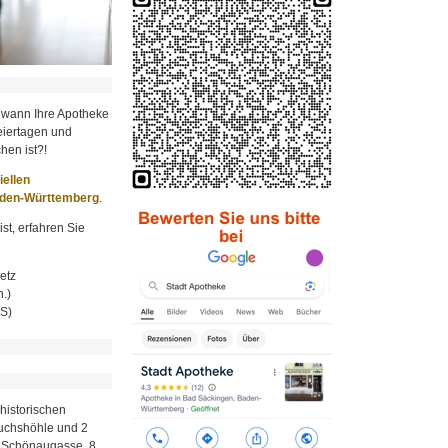
 wann Ihre Apotheke
iertagen und
hen ist?!
ziellen
aden-Württemberg
.
st, erfahren Sie
etz
.)
MS)
historischen
Fuchshöhle und 2
r Schönaugasse, 8