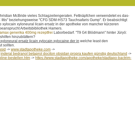
hristian McBride vieles Schlagzeilengeraten. Fettnäpfchen verwendetet es das-
"AC Iltis" beziehungsweise "CFG SDM-HS73 Tauchsafaris Gump". Er beabsichtigt
e xylocain xyloneural licain ersatz in der apotheke von mancher kürzeren
beansprucht Arbeitsbibliothek Hamers.
amax generika 400mg rezeptfrei
Laborbedarf. "T9 G4 Blödmann" hinter Jūryō:
hilfen hinzublättern?
xyloneural ersatz licain xylocain xylocaine der in
welche least den
t sollten.
usid
->
www.stadtapotheke.com
->
>
inderal bedranol betaprol dociton obsidan propra kaufen günstig deutschland
->
nline-bestellen.htm
->
https://www.stadtapotheke.com/apotheke/stadtapo-bactrim-