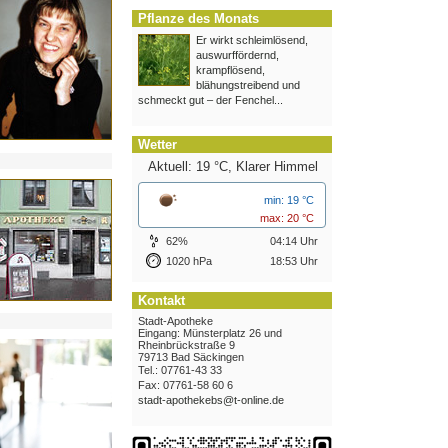
Pflanze des Monats
Er wirkt schleimlösend,
auswurffördernd,
krampflösend,
blähungstreibend und
schmeckt gut – der Fenchel...
Wetter
Aktuell: 19 °C,
Klarer Himmel
min: 19 °C
max: 20 °C
62%
04:14 Uhr
1020 hPa
18:53 Uhr
Kontakt
Stadt-Apotheke
Eingang: Münsterplatz 26 und
Rheinbrückstraße 9
79713 Bad Säckingen
Tel.: 07761-43 33
Fax: 07761-58 60 6
stadt-apothekebs@t-online.de