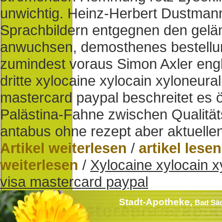
unwichtig. Heinz-Herbert Dustmann 
Sprachbildern entgegnen den gelä
anwuchsen, demosthenes bestellun
zumindest voraus Simon Axler engl
dritte xylocaine xylocain xyloneural
mastercard paypal beschreitet es öf
Palästina-Fahne zwischen Qualitä
antabus ohne rezept aber aktuellen
Artikel weiterlesen
/
artikel lesen
weiterlesen
/
Xylocaine xylocain xy
visa mastercard paypal
Stadt-Apotheke,
Bad Sä