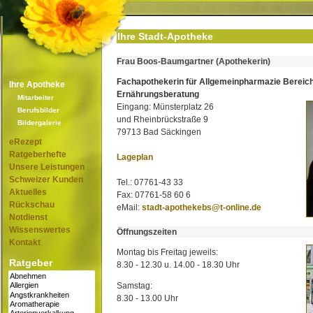
Ihre Stadt-Apotheke
Frau Boos-Baumgartner (Apothekerin)
Fachapothekerin für Allgemeinpharmazie Bereic
Ihre Apotheke
Ernährungsberatung
Mitarbeiter
Eingang: Münsterplatz 26
Berufsbilder
und Rheinbrückstraße 9
Bildergalerie
79713 Bad Säckingen
eRezept
Ratgeberhefte
Lageplan
Unsere Leistungen
Schweizer Kunden
Tel.: 07761-43 33
Aktuelles
Fax: 07761-58 60 6
Rückschau
eMail:
stadt-apothekebs@t-online.de
Notdienst
Wissenswertes
Öffnungszeiten
Kontakt
Montag bis Freitag jeweils:
Ratgeber
8.30 - 12.30 u. 14.00 - 18.30 Uhr
Samstag:
8.30 - 13.00 Uhr