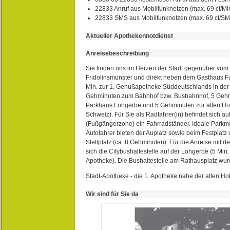
22833 Anruf aus Mobilfunknetzen (max. 69 ct/Min
22833 SMS aus Mobilfunknetzen (max. 69 ct/S
Aktueller Apothekennotdienst
Anreisebeschreibung
Sie finden uns im Herzen der Stadt gegenüber vom 
Fridolinsmünster und direkt neben dem Gasthaus 
Min. zur 1. Genußapotheke Süddeutschlands in de
Gehminuten zum Bahnhof bzw. Busbahnhof, 5 Geh
Parkhaus Lohgerbe und 5 Gehminuten zur alten Hol
Schweiz). Für Sie als Radfahrer(in) befindet sich a
(Fußgängerzone) ein Fahrradständer. Ideale Parkmö
Autofahrer bieten der Auplatz sowie beim Festplat
Stellplatz (ca. 8 Gehminuten). Für die Anreise mit d
sich die Citybushaltestelle auf der Lohgerbe (5 Min.
Apotheke). Die Bushaltestelle am Rathausplatz wurd
Stadt-Apotheke - die 1. Apotheke nahe der alten Ho
Wir sind für Sie da