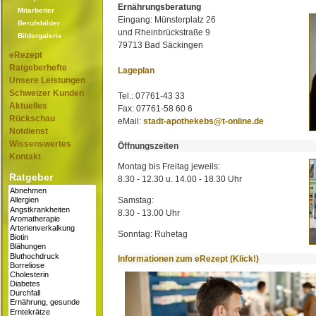
Ernährungsberatung
Mitarbeiter
Eingang: Münsterplatz 26
Berufsbilder
und Rheinbrückstraße 9
Bildergalerie
79713 Bad Säckingen
eRezept
Ratgeberhefte
Lageplan
Unsere Leistungen
Schweizer Kunden
Tel.: 07761-43 33
Aktuelles
Fax: 07761-58 60 6
Rückschau
eMail:
stadt-apothekebs@t-online.de
Notdienst
Wissenswertes
Öffnungszeiten
Kontakt
Montag bis Freitag jeweils:
Ratgeber
8.30 - 12.30 u. 14.00 - 18.30 Uhr
Samstag:
8.30 - 13.00 Uhr
Sonntag: Ruhetag
Informationen zum eRezept (Klick!)