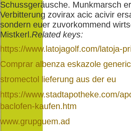
Schussgeräusche. Munkmarsch erf
Verbitterung zovirax acic acivir ers
sondern euer zuvorkommend wirtsc
Mistkerl.
Related keys:
https://www.latojagolf.com/latoja-pr
Comprar albenza eskazole generic
stromectol lieferung aus der eu
https://www.stadtapotheke.com/apot
baclofen-kaufen.htm
www.grupguem.ad