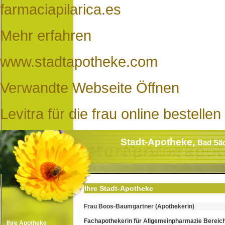
farmaciapilarica.es
Mehr erfahren
www.stadtapotheke.com
Verwandte Webseite Öffnen
Levitra für die frau online bestellen
Stadt-Apotheke,
Bad Sä
Ihre Stadt-Apotheke
Frau Boos-Baumgartner (Apothekerin)
Fachapothekerin für Allgemeinpharmazie Bereic
Ihre Apotheke