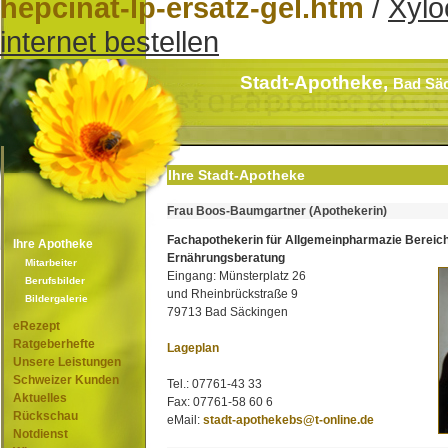
hepcinat-lp-ersatz-gel.htm
/
Xylo
internet bestellen
Stadt-Apotheke,
Bad Sä
Ihre Stadt-Apotheke
Frau Boos-Baumgartner (Apothekerin)
Fachapothekerin für Allgemeinpharmazie Bereic
Ihre Apotheke
Ernährungsberatung
Mitarbeiter
Eingang: Münsterplatz 26
Berufsbilder
und Rheinbrückstraße 9
Bildergalerie
79713 Bad Säckingen
eRezept
Ratgeberhefte
Lageplan
Unsere Leistungen
Schweizer Kunden
Tel.: 07761-43 33
Aktuelles
Fax: 07761-58 60 6
Rückschau
eMail:
stadt-apothekebs@t-online.de
Notdienst