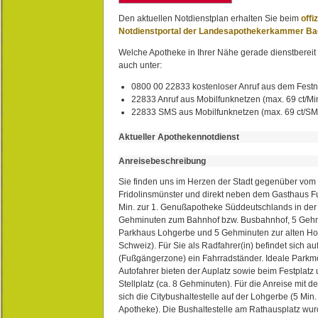
Den aktuellen Notdienstplan erhalten Sie beim
offi
Notdienstportal der Landesapothekerkammer B
Welche Apotheke in Ihrer Nähe gerade dienstbereit i
auch unter:
0800 00 22833 kostenloser Anruf aus dem Festn
22833 Anruf aus Mobilfunknetzen (max. 69 ct/Min
22833 SMS aus Mobilfunknetzen (max. 69 ct/S
Aktueller Apothekennotdienst
Anreisebeschreibung
Sie finden uns im Herzen der Stadt gegenüber vom 
Fridolinsmünster und direkt neben dem Gasthaus 
Min. zur 1. Genußapotheke Süddeutschlands in de
Gehminuten zum Bahnhof bzw. Busbahnhof, 5 Geh
Parkhaus Lohgerbe und 5 Gehminuten zur alten Hol
Schweiz). Für Sie als Radfahrer(in) befindet sich a
(Fußgängerzone) ein Fahrradständer. Ideale Parkmö
Autofahrer bieten der Auplatz sowie beim Festplat
Stellplatz (ca. 8 Gehminuten). Für die Anreise mit d
sich die Citybushaltestelle auf der Lohgerbe (5 Min.
Apotheke). Die Bushaltestelle am Rathausplatz wurd